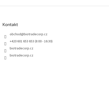
Z
á
p
a
Kontakt
t
obchod
@
biotradecorp.cz
í
+420 601 653 653 (8:00 - 16:30)
biotradecorp.cz
biotradecorp.cz