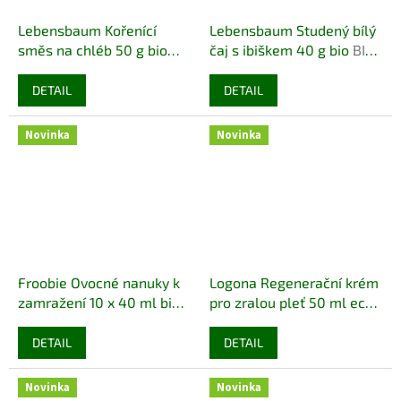
Lebensbaum Kořenící
Lebensbaum Studený bílý
směs na chléb 50 g bio
čaj s ibiškem 40 g bio
BIO
BIO VEGAN
VEGAN
DETAIL
DETAIL
Novinka
Novinka
Froobie Ovocné nanuky k
Logona Regenerační krém
zamražení 10 x 40 ml bio
pro zralou pleť 50 ml eco
BIO VEGAN BEZLEPEK
ECO VEGAN
DETAIL
DETAIL
Novinka
Novinka