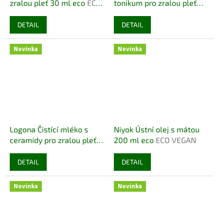
zralou pleť 30 ml eco
ECO
tonikum pro zralou pleť
VEGAN
125 ml eco
ECO VEGAN
DETAIL
DETAIL
Novinka
Novinka
Logona Čistící mléko s
Niyok Ústní olej s mátou
ceramidy pro zralou pleť
200 ml eco
ECO VEGAN
100 ml eco
ECO VEGAN
DETAIL
DETAIL
Novinka
Novinka