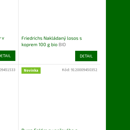
 v
Friedrichs Nakládaný losos s
koprem 100 g bio
BIO
DETAIL
DETAIL
09451533
Kód:
9120009450352
Novinka