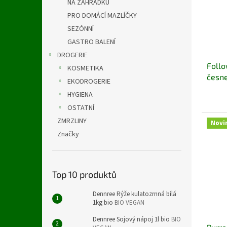
NA ZAHRÁDKU
PRO DOMÁCÍ MAZLÍČKY
SEZÓNNÍ
GASTRO BALENÍ
DROGERIE
Follo
KOSMETIKA
česne
EKODROGERIE
HYGIENA
OSTATNÍ
ZMRZLINY
Novi
Značky
Top 10 produktů
Dennree Rýže kulatozrnná bílá
1kg bio
BIO VEGAN
Dennree Sojový nápoj 1l bio
BIO