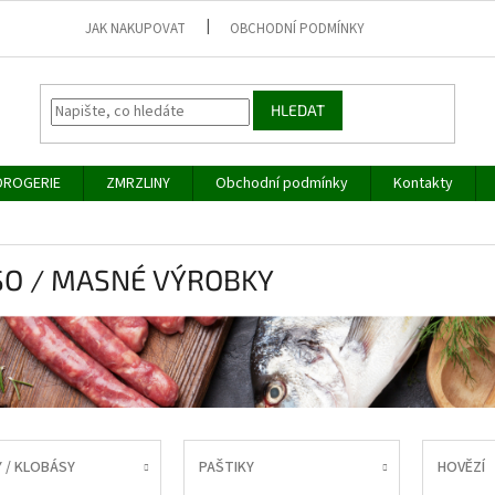
JAK NAKUPOVAT
OBCHODNÍ PODMÍNKY
HLEDAT
DROGERIE
ZMRZLINY
Obchodní podmínky
Kontakty
O / MASNÉ VÝROBKY
 / KLOBÁSY
PAŠTIKY
HOVĚZÍ