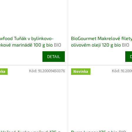
wfood Tuňák v bylinkovo-
BioGourmet Makrelové filety
kové marinádě 100 g bio
BIO
olivovém oleji 120 g bio
BIO
DETAIL
Kód:
9120009450376
Kód:
91200
nka
Novinka