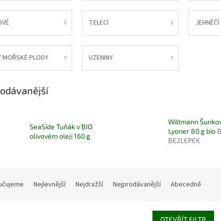
OVÉ
TELECÍ
JEHNĚČÍ
/ MOŘSKÉ PLODY
UZENINY
odávanější
Wiltmann Šunko
SeaSide Tuňák v BIO
Lyoner 80 g bio
B
olivovém oleji 160 g
BEZLEPEK
učujeme
Nejlevnější
Nejdražší
Nejprodávanější
Abecedně
OTEVŘÍT FILTR