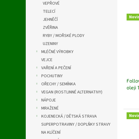
í
VEPŘOVÉ
p
TELECÍ
V
r
Novi
JEHNĚČÍ
ý
o
p
ZVĚŘINA
d
i
RYBY / MOŘSKÉ PLODY
u
s
UZENINY
k
p
t
MLÉČNÉ VÝROBKY
r
ů
VEJCE
o
d
VAŘENÍ A PEČENÍ
u
POCHUTINY
Follo
k
OŘECHY / SEMÍNKA
oleji
t
VEGAN (ROSTLINNÉ ALTERNATIVY)
ů
NÁPOJE
MRAŽENÉ
Novi
KOJENECKÁ / DĚTSKÁ STRAVA
SUPERPOTRAVINY / DOPLŇKY STRAVY
NA KLÍČENÍ