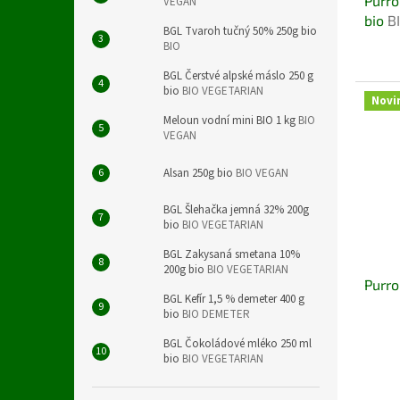
Purro
VEGAN
bio
B
BGL Tvaroh tučný 50% 250g bio
BIO
BGL Čerstvé alpské máslo 250 g
bio
BIO VEGETARIAN
Novi
Meloun vodní mini BIO 1 kg
BIO
VEGAN
Alsan 250g bio
BIO VEGAN
BGL Šlehačka jemná 32% 200g
bio
BIO VEGETARIAN
BGL Zakysaná smetana 10%
200g bio
BIO VEGETARIAN
Purro
BGL Kefír 1,5 % demeter 400 g
bio
BIO DEMETER
BGL Čokoládové mléko 250 ml
bio
BIO VEGETARIAN