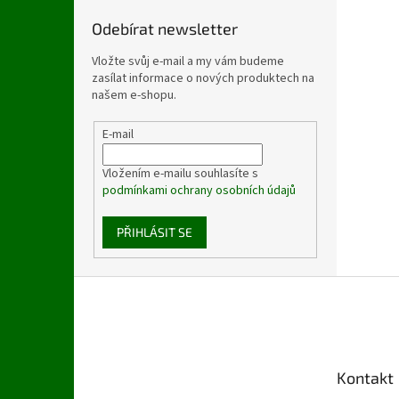
Odebírat newsletter
Vložte svůj e-mail a my vám budeme
zasílat informace o nových produktech na
našem e-shopu.
E-mail
Vložením e-mailu souhlasíte s
podmínkami ochrany osobních údajů
PŘIHLÁSIT SE
Z
á
p
a
t
Kontakt
í