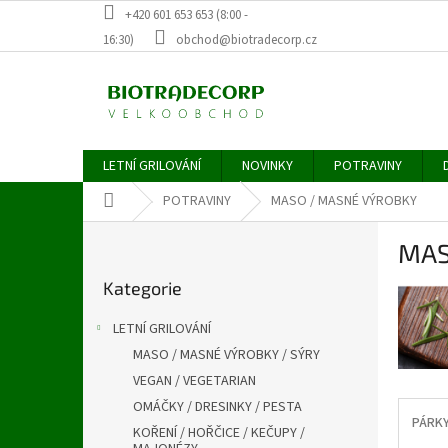
Přejít
+420 601 653 653 (8:00 -
na
16:30)
obchod@biotradecorp.cz
obsah
LETNÍ GRILOVÁNÍ
NOVINKY
POTRAVINY
Domů
POTRAVINY
MASO / MASNÉ VÝROBKY
P
MAS
o
Přeskočit
s
Kategorie
kategorie
t
r
LETNÍ GRILOVÁNÍ
a
MASO / MASNÉ VÝROBKY / SÝRY
n
VEGAN / VEGETARIAN
n
í
OMÁČKY / DRESINKY / PESTA
PÁRKY
p
KOŘENÍ / HOŘČICE / KEČUPY /