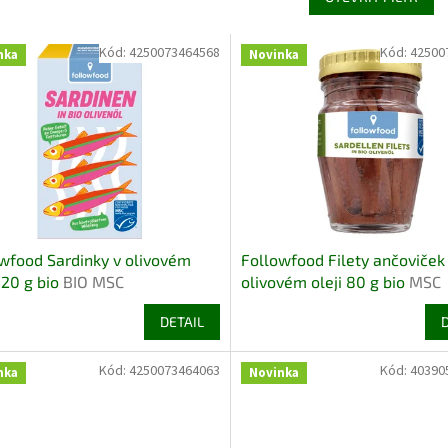
Kód:
4250073464568
Kód:
42500
nka
Novinka
wfood Sardinky v olivovém
Followfood Filety ančoviček
 120 g bio
BIO MSC
olivovém oleji 80 g bio
MSC
DETAIL
Kód:
4250073464063
Kód:
40390
nka
Novinka