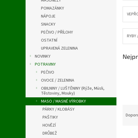
MAJONÉZY
a
n
POMAZÁNKY
e
VEPŘ
NÁPOJE
l
SNACKY
PEČIVO / PŘÍLOHY
RYBY 
OSTATNÍ
UPRAVENÁ ZELENINA
Nejpr
NOVINKY
POTRAVINY
PEČIVO
OVOCE / ZELENINA
OBILNINY / LUŠTĚNINY (Rýže, Müsli,
Těstoviny, Mouky)
MASO / MASNÉ VÝROBKY
Ř
PÁRKY / KLOBÁSY
a
Dopor
PAŠTIKY
z
HOVĚZÍ
e
DRŮBEŽ
n