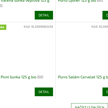
 Vařená šunka vepřová 125 g
Purro Lyoner 125 g bio
BIO
IO
DETAIL
Kód:
9120009450338
Kód:
91200
nka
 Pivní šunka 125 g bio
BIO
Purro Salám Cervelat 125 g 
DETAIL
NAČÍST 12 DALŠÍCH