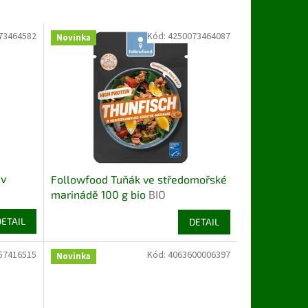
73464582
Kód:
4250073464087
Novinka
 v
Followfood Tuňák ve středomořské
marinádě 100 g bio
BIO
DETAIL
DETAIL
57416515
Kód:
4063600006397
Novinka