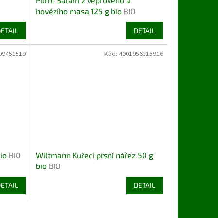
Purro Salám z vepřového a
hovězího masa 125 g bio
BIO
DETAIL
DETAIL
09451519
Kód:
4001956315916
bio
BIO
Wiltmann Kuřecí prsní nářez 50 g
bio
BIO
DETAIL
DETAIL