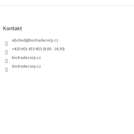
d
o
v
Z
a
á
c
á
n
í
p
í
p
a
Kontakt
r
t
v
obchod
@
biotradecorp.cz
í
k
y
+420 601 653 653 (8:00 - 16:30)
v
biotradecorp.cz
ý
p
biotradecorp.cz
i
s
u