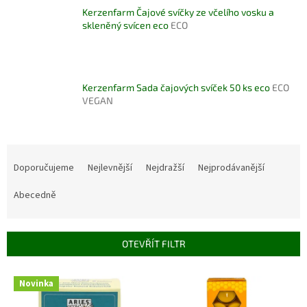
Kerzenfarm Čajové svíčky ze včelího vosku a
skleněný svícen eco
ECO
Kerzenfarm Sada čajových svíček 50 ks eco
ECO
VEGAN
Ř
a
Doporučujeme
Nejlevnější
Nejdražší
Nejprodávanější
z
e
Abecedně
n
í
p
OTEVŘÍT FILTR
r
o
V
Novinka
d
ý
u
p