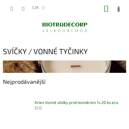
Přejít
NÁKUP
na
CZK
obsah
KOŠÍK
SVÍČKY / VONNÉ TYČINKY
Nejprodávanější
Aries Vonné uhlíky proti komárům 1x 20 ks eco
ECO