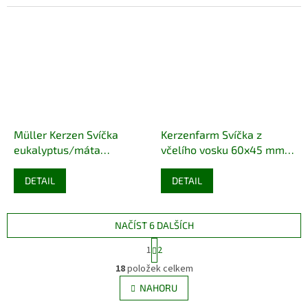
Müller Kerzen Svíčka
Kerzenfarm Svíčka z
eukalyptus/máta
včelího vosku 60x45 mm
100/100mm
ECO
DETAIL
DETAIL
NAČÍST 6 DALŠÍCH
S
1
2
t
O
r
18
položek celkem
v
á
l
NAHORU
n
á
k