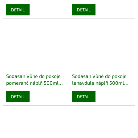
VEGAN
ECO VEGAN
DETAIL
DETAIL
Sodasan Vůně do pokoje
Sodasan Vůně do pokoje
pomeranč náplň 500ml
lenavdule náplň 500ml
eco
ECO VEGAN
eco
ECO VEGAN
DETAIL
DETAIL