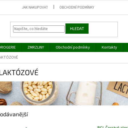
JAK NAKUPOVAT
OBCHODNÍ PODMÍNKY
HLEDAT
DROGERIE
ZMRZLINY
Obchodní podmínky
Kontakty
AKTÓZOVÉ
LAKTÓZOVÉ
odávanější
BGL Čerstvé alp