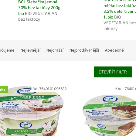
BGL Šlehačka jemná
mléko bez laktó
30% bez laktózy 200g
3,5% delší trvanl
bio
BIO VEGETARIAN
1l bio
BIO
bez laktózy
VEGETARIAN be
laktózy
učujeme
Nejlevnější
Nejdražší
Nejprodávanější
Abecedně
OTEVŘÍT FILTR
Kód:
7640101096682
Kód:
76401
nka