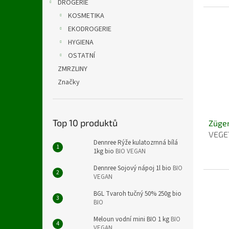
DROGERIE
KOSMETIKA
EKODROGERIE
HYGIENA
OSTATNÍ
ZMRZLINY
Značky
Top 10 produktů
Züger
VEGE
Dennree Rýže kulatozrnná bílá
1kg bio
BIO VEGAN
Dennree Sojový nápoj 1l bio
BIO
VEGAN
BGL Tvaroh tučný 50% 250g bio
BIO
Meloun vodní mini BIO 1 kg
BIO
VEGAN