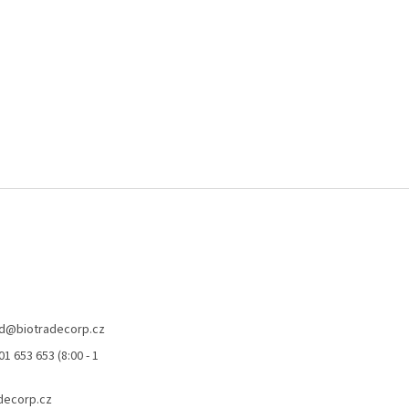
r
v
k
y
v
ý
p
i
s
u
d
@
biotradecorp.cz
1 653 653 (8:00 - 1
decorp.cz