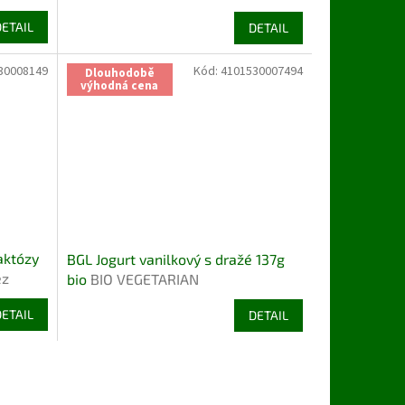
VEGETARIAN
DETAIL
DETAIL
30008149
Kód:
4101530007494
Dlouhodobě
výhodná cena
aktózy
BGL Jogurt vanilkový s dražé 137g
ez
bio
BIO VEGETARIAN
DETAIL
DETAIL