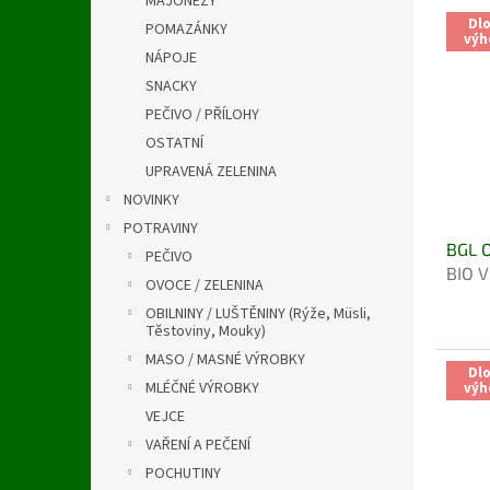
MAJONÉZY
a
V
n
Dl
n
POMAZÁNKY
ý
í
výh
e
NÁPOJE
p
p
l
i
r
SNACKY
s
o
PEČIVO / PŘÍLOHY
p
d
OSTATNÍ
r
u
UPRAVENÁ ZELENINA
o
k
NOVINKY
d
t
u
ů
POTRAVINY
BGL O
k
PEČIVO
BIO 
t
OVOCE / ZELENINA
ů
OBILNINY / LUŠTĚNINY (Rýže, Müsli,
Těstoviny, Mouky)
MASO / MASNÉ VÝROBKY
Dl
MLÉČNÉ VÝROBKY
výh
VEJCE
VAŘENÍ A PEČENÍ
POCHUTINY