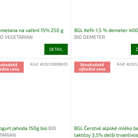
metana na vaření 15% 250 g
BGL Kefír 1,5 % demeter 400
IO VEGETARIAN
BIO DEMETER
DETAIL
Kód:
4101530008835
Kód:
41015
ouhodobě
Dlouhodobě
odná cena
výhodná cena
ogurt jahoda 150g bio
BIO
BGL Čerstvé alpské mléko b
TARIAN
laktózy 3,5% delší trvanlivost