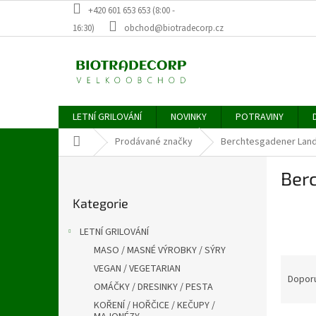
Přejít
+420 601 653 653 (8:00 -
na
16:30)
obchod@biotradecorp.cz
obsah
LETNÍ GRILOVÁNÍ
NOVINKY
POTRAVINY
Domů
Prodávané značky
Berchtesgadener Lan
P
Ber
o
Přeskočit
s
Kategorie
kategorie
t
r
LETNÍ GRILOVÁNÍ
a
MASO / MASNÉ VÝROBKY / SÝRY
n
Ř
VEGAN / VEGETARIAN
n
a
Dopor
í
OMÁČKY / DRESINKY / PESTA
z
p
KOŘENÍ / HOŘČICE / KEČUPY /
e