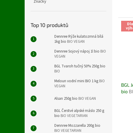
Značky
Dl
Top 10 produktů
výh
Dennree Rýže kulatozrnná bílá
1kg bio
BIO VEGAN
Dennree Sojový nápoj 1l bio
BIO
VEGAN
BGL Tvaroh tučný 50% 250g bio
BIO
Meloun vodní mini BIO 1 kg
BIO
BGL J
VEGAN
bio
B
Alsan 250g bio
BIO VEGAN
BGL Čerstvé alpské máslo 250 g
bio
BIO VEGETARIAN
Dennree Mozzarella 200g bio
BIO VEGETARIAN