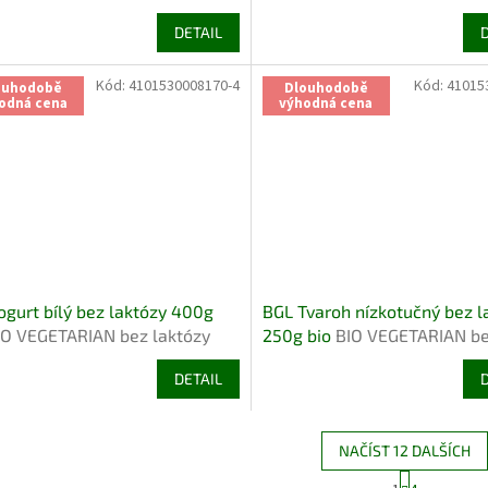
BIO VEGETARIAN bez laktózy
DETAIL
Kód:
4101530008170-4
Kód:
41015
ouhodobě
Dlouhodobě
odná cena
výhodná cena
ogurt bílý bez laktózy 400g
BGL Tvaroh nízkotučný bez l
IO VEGETARIAN bez laktózy
250g bio
BIO VEGETARIAN b
laktózy
DETAIL
NAČÍST 12 DALŠÍCH
S