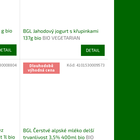
 g bio
BGL Jahodový jogurt s křupinkami
137g bio
BIO VEGETARIAN
DETAIL
DETAIL
30008804
Kód:
4101530009573
Dlouhodobě
výhodná cena
ez
BGL Čerstvé alpské mléko delší
 1l bio
trvanlivost 3,5% 400ml bio
BIO