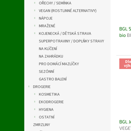
OŘECHY / SEMÍNKA
VEGAN (ROSTLINNÉ ALTERNATIVY)
NÁPOJE
MRAŽENÉ
BGL S
KOJENECKÁ / DĚTSKÁ STRAVA
bio
B
SUPERPOTRAVINY / DOPLŇKY STRAVY
NA KLÍČENÍ
NA ZAHRÁDKU
Dl
PRO DOMÁCÍ MAZLÍČKY
výh
SEZÓNNÍ
GASTRO BALENÍ
DROGERIE
KOSMETIKA
EKODROGERIE
HYGIENA
OSTATNÍ
BGL J
ZMRZLINY
VEGE