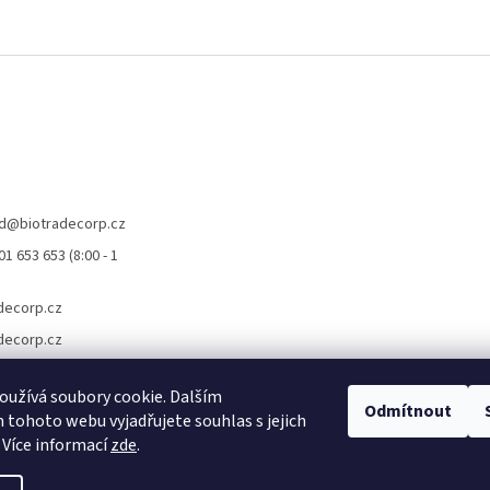
d
@
biotradecorp.cz
1 653 653 (8:00 - 1
decorp.cz
decorp.cz
užívá soubory cookie. Dalším
Odmítnout
tohoto webu vyjadřujete souhlas s jejich
 Více informací
zde
.