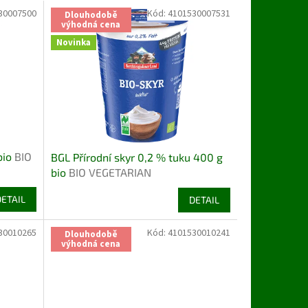
30007500
Kód:
4101530007531
Dlouhodobě
výhodná cena
Novinka
bio
BIO
BGL Přírodní skyr 0,2 % tuku 400 g
bio
BIO VEGETARIAN
DETAIL
DETAIL
30010265
Kód:
4101530010241
Dlouhodobě
výhodná cena