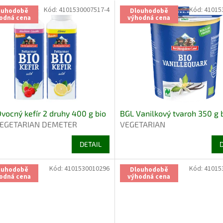
Kód:
4101530007517-4
Kód:
41015
ouhodobě
Dlouhodobě
odná cena
výhodná cena
vocný kefír 2 druhy 400 g bio
BGL Vanilkový tvaroh 350 g 
VEGETARIAN DEMETER
VEGETARIAN
DETAIL
Kód:
4101530010296
Kód:
41015
ouhodobě
Dlouhodobě
odná cena
výhodná cena