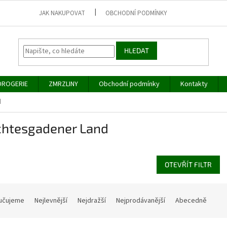
JAK NAKUPOVAT
OBCHODNÍ PODMÍNKY
HLEDAT
DROGERIE
ZMRZLINY
Obchodní podmínky
Kontakty
d
chtesgadener Land
OTEVŘÍT FILTR
učujeme
Nejlevnější
Nejdražší
Nejprodávanější
Abecedně