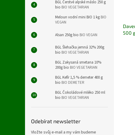
BGL Čerstvé alpské máslo 250 g
bio
BIO VEGETARIAN
Meloun vodní mini BIO 1 kg
BIO
VEGAN
Daver
500 g
Alsan 250g bio
BIO VEGAN
BGL Šlehačka jemná 32% 200g
bio
BIO VEGETARIAN
BGL Zakysaná smetana 10%
200g bio
BIO VEGETARIAN
BGL Kefír 1,5 % demeter 400 g
bio
BIO DEMETER
BGL Čokoládové mléko 250 ml
bio
BIO VEGETARIAN
Odebírat newsletter
Vložte svůj e-mail a my vám budeme