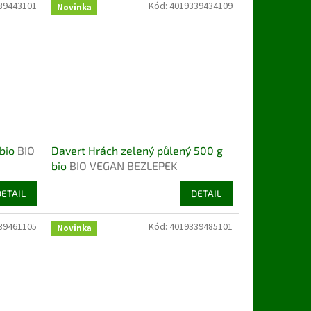
39443101
Kód:
4019339434109
Novinka
 bio
BIO
Davert Hrách zelený půlený 500 g
bio
BIO VEGAN BEZLEPEK
DETAIL
DETAIL
39461105
Kód:
4019339485101
Novinka