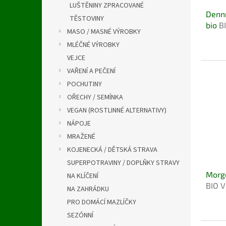
u
LUŠTĚNINY ZPRACOVANÉ
Dennr
k
TĚSTOVINY
bio
B
t
MASO / MASNÉ VÝROBKY
ů
MLÉČNÉ VÝROBKY
VEJCE
VAŘENÍ A PEČENÍ
POCHUTINY
OŘECHY / SEMÍNKA
VEGAN (ROSTLINNÉ ALTERNATIVY)
NÁPOJE
MRAŽENÉ
KOJENECKÁ / DĚTSKÁ STRAVA
SUPERPOTRAVINY / DOPLŇKY STRAVY
Morge
NA KLÍČENÍ
BIO 
NA ZAHRÁDKU
PRO DOMÁCÍ MAZLÍČKY
SEZÓNNÍ