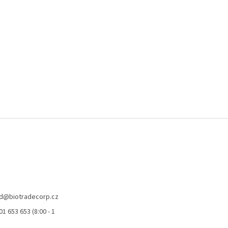
k
y
v
ý
p
i
s
u
d
@
biotradecorp.cz
1 653 653 (8:00 - 1