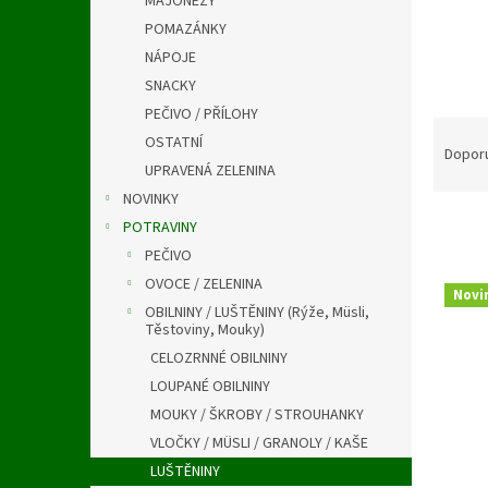
MAJONÉZY
a
n
POMAZÁNKY
e
NÁPOJE
l
SNACKY
PEČIVO / PŘÍLOHY
Ř
OSTATNÍ
a
Dopor
UPRAVENÁ ZELENINA
z
e
NOVINKY
n
POTRAVINY
í
PEČIVO
p
V
OVOCE / ZELENINA
r
Novi
ý
OBILNINY / LUŠTĚNINY (Rýže, Müsli,
o
p
Těstoviny, Mouky)
d
i
CELOZRNNÉ OBILNINY
u
s
LOUPANÉ OBILNINY
k
p
t
MOUKY / ŠKROBY / STROUHANKY
r
ů
VLOČKY / MÜSLI / GRANOLY / KAŠE
o
LUŠTĚNINY
d