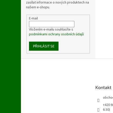
zasílat informace o nových produktech na
našem e-shopu.
E-mail
Vložením e-mailu souhlasíte s
podmínkami ochrany osobních údajů
PŘIHLÁSIT SE
Z
á
p
a
t
Kontakt
í
obcho
+420 60
6:30)