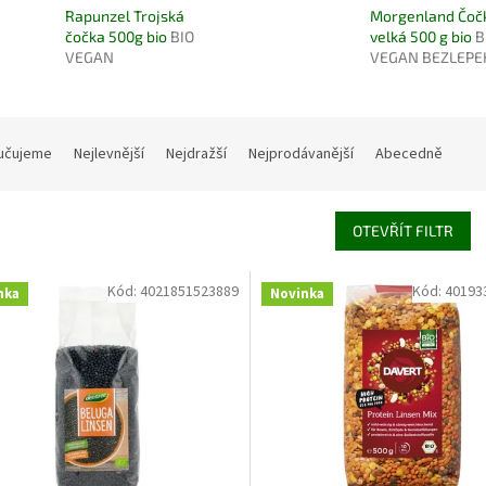
Rapunzel Trojská
Morgenland Čoč
čočka 500g bio
BIO
velká 500 g bio
B
VEGAN
VEGAN BEZLEPE
učujeme
Nejlevnější
Nejdražší
Nejprodávanější
Abecedně
OTEVŘÍT FILTR
Kód:
4021851523889
Kód:
40193
nka
Novinka