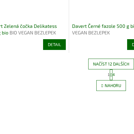
t Zelená čočka Delikatess
Davert Černé fazole 500 g b
 bio
BIO VEGAN BEZLEPEK
VEGAN BEZLEPEK
DETAIL
NAČÍST 12 DALŠÍCH
S
1
4
O
t
r
v
NAHORU
á
l
n
á
k
d
o
a
v
c
á
í
n
p
í
r
v