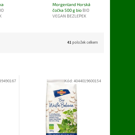
ka
Morgenland Horská
IO
čočka 500 g bio
BIO
K
VEGAN BEZLEPEK
41
položek celkem
39490167
Kód:
4044019600154