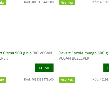
Kód:
4019339440100
Kód:
40193
nka
Novinka
t Cizrna 500 g bio
BIO VEGAN
Davert Fazole mungo 500 g
EPEK
VEGAN BEZLEPEK
DETAIL
Kód:
4019339479100
Kód:
40193
nka
Novinka