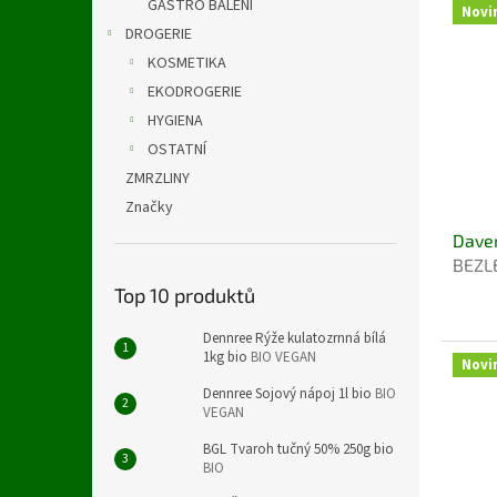
GASTRO BALENÍ
Novi
DROGERIE
KOSMETIKA
EKODROGERIE
HYGIENA
OSTATNÍ
ZMRZLINY
Značky
Daver
BEZL
Top 10 produktů
Dennree Rýže kulatozrnná bílá
1kg bio
BIO VEGAN
Novi
Dennree Sojový nápoj 1l bio
BIO
VEGAN
BGL Tvaroh tučný 50% 250g bio
BIO