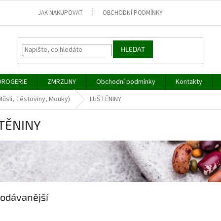
JAK NAKUPOVAT
OBCHODNÍ PODMÍNKY
HLEDAT
DROGERIE
ZMRZLINY
Obchodní podmínky
Kontakty
Müsli, Těstoviny, Mouky)
LUŠTĚNINY
TĚNINY
odávanější