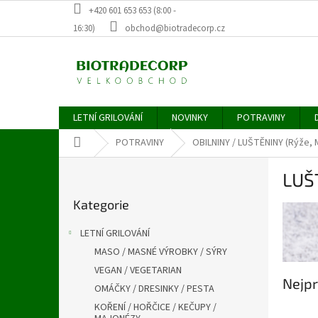
Přejít
+420 601 653 653 (8:00 -
na
16:30)
obchod@biotradecorp.cz
obsah
LETNÍ GRILOVÁNÍ
NOVINKY
POTRAVINY
Domů
POTRAVINY
OBILNINY / LUŠTĚNINY (Rýže, 
P
LUŠ
o
Přeskočit
s
Kategorie
kategorie
t
r
LETNÍ GRILOVÁNÍ
a
MASO / MASNÉ VÝROBKY / SÝRY
n
VEGAN / VEGETARIAN
n
Nejpr
í
OMÁČKY / DRESINKY / PESTA
p
KOŘENÍ / HOŘČICE / KEČUPY /