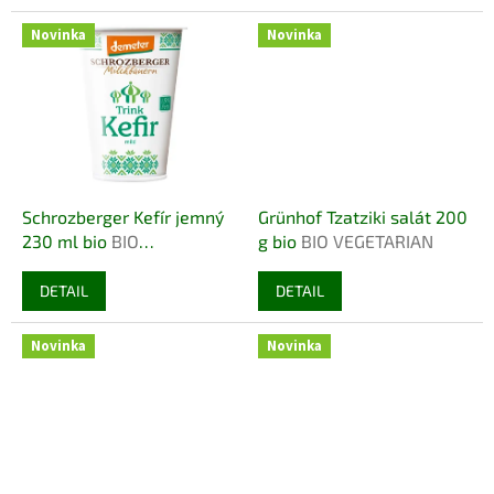
ů
Novinka
Novinka
Schrozberger Kefír jemný
Grünhof Tzatziki salát 200
230 ml bio
BIO
g bio
BIO VEGETARIAN
VEGETARIAN DEMETER
DETAIL
DETAIL
Novinka
Novinka