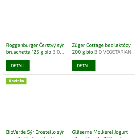
Roggenburger Čerstvý sýr
Züger Cottage bez laktózy
bruschetta 125 g bio
BIO
200 g bio
BIO VEGETARIAN
VEGETARIAN
DETAIL
DETAIL
Novinka
BioVerde Sýr Crostello sýr
Gläserne Molkerei Jogurt