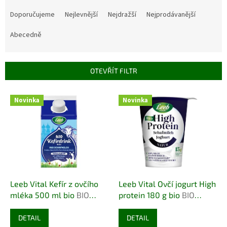
Ř
a
Doporučujeme
Nejlevnější
Nejdražší
Nejprodávanější
z
e
Abecedně
n
í
p
OTEVŘÍT FILTR
r
o
V
Novinka
Novinka
d
ý
u
p
k
i
t
s
ů
p
r
o
d
Leeb Vital Kefír z ovčího
Leeb Vital Ovčí jogurt High
u
mléka 500 ml bio
BIO
protein 180 g bio
BIO
k
VEGETARIAN
VEGETARIAN
t
DETAIL
DETAIL