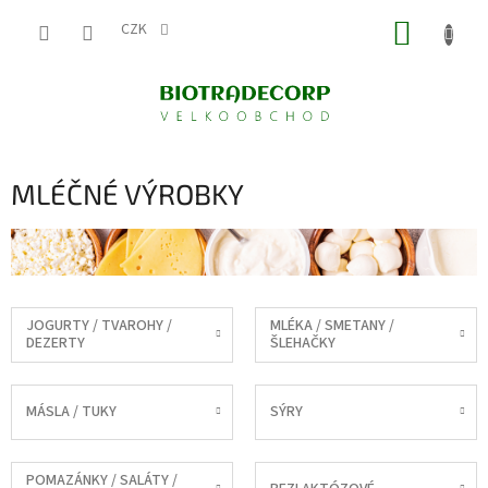
Přejít
NÁKUP
na
CZK
obsah
KOŠÍK
MLÉČNÉ VÝROBKY
JOGURTY / TVAROHY /
MLÉKA / SMETANY /
DEZERTY
ŠLEHAČKY
MÁSLA / TUKY
SÝRY
POMAZÁNKY / SALÁTY /