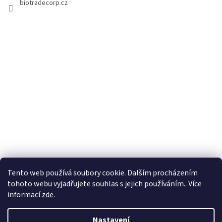
p
biotradecorp.cz
i
s
u
Tento web používá soubory cookie. Dalším procházením
tohoto webu vyjadřujete souhlas s jejich používáním.. Více
informací
zde
.
Nastavení