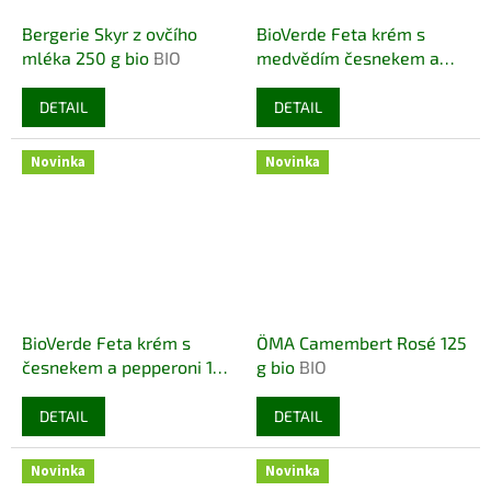
Bergerie Skyr z ovčího
BioVerde Feta krém s
mléka 250 g bio
BIO
medvědím česnekem a
sýrem Manouri 125 g bio
BIO VEGETARIAN
DETAIL
DETAIL
Novinka
Novinka
BioVerde Feta krém s
ÖMA Camembert Rosé 125
česnekem a pepperoni 125
g bio
BIO
g bio
BIO VEGETARIAN
DETAIL
DETAIL
Novinka
Novinka