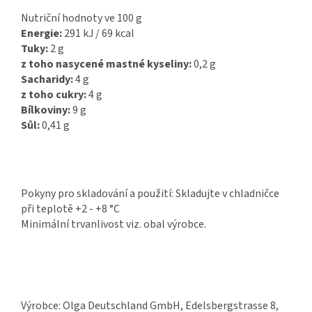
Nutriční hodnoty ve 100 g
Energie:
291
kJ / 69 kcal
Tuky:
2
g
z toho nasycené mastné kyseliny:
0,2
g
Sacharidy:
4
g
z toho cukry:
4
g
Bílkoviny:
9
g
Sůl:
0,41
g
Pokyny pro skladování a použití: Skladujte v chladničce
při teplotě +2 - +8 °C
Minimální trvanlivost viz. obal výrobce.
Výrobce:
Olga Deutschland GmbH, Edelsbergstrasse 8,