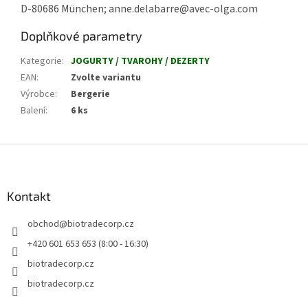
D-80686 München; anne.delabarre@avec-olga.com
Doplňkové parametry
Kategorie
:
JOGURTY / TVAROHY / DEZERTY
EAN
:
Zvolte variantu
Výrobce
:
Bergerie
Balení
:
6 ks
Z
á
p
a
Kontakt
t
obchod
@
biotradecorp.cz
í
+420 601 653 653 (8:00 - 16:30)
biotradecorp.cz
biotradecorp.cz