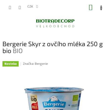
Přejít
NÁKUP
na
CZK
obsah
KOŠÍK
Bergerie Skyr z ovčího mléka 250 g
bio
BIO
Značka:
Bergerie
Novinka