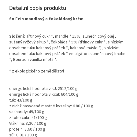
Detailní popis produktu
So Fein mandlový a čokoládový krém
Složení:
Třtinový cukr *, mandle * 15%, slunečnicový olej ,
sušený rýžový sirup *, čokoláda * 5% (třtinový cukr *, s nízkým
obsahem tuku kakaový prášek *, kakaové máslo *), s nízkým
obsahem tuku kakaový prášek * emulgátor: slunečnicový lecitin
*, Bourbon vanilka mletá *.
* z ekologického zemědělství
energetická hodnota v kJ: 2512/100 g
energetická hodnota v kcal: 604/100 g
tuk: 43/100 g
z nichž nasycené mastné kyseliny: 6.80 / 100 g
sacharidy: 49/100 g
z toho cukr: 41/100 g
Vláknina: 3,30 / 100 g
protein: 3,60 / 100 g
sůl: 0,01 / 100 g