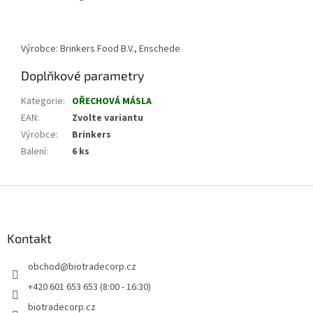
Výrobce: Brinkers Food B.V., Enschede
Doplňkové parametry
Kategorie
:
OŘECHOVÁ MÁSLA
EAN
:
Zvolte variantu
Výrobce
:
Brinkers
Balení
:
6 ks
Z
á
p
a
Kontakt
t
obchod
@
biotradecorp.cz
í
+420 601 653 653 (8:00 - 16:30)
biotradecorp.cz