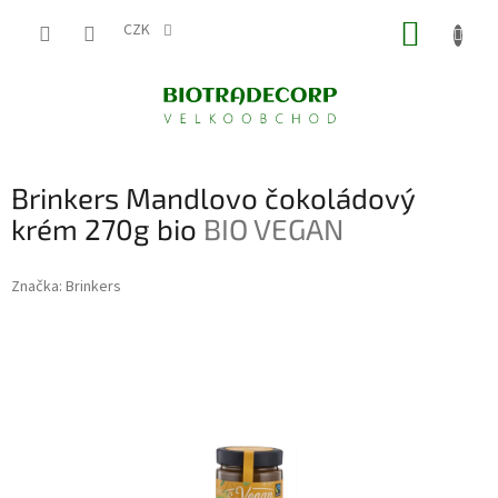
Přejít
NÁKUP
na
CZK
obsah
KOŠÍK
Brinkers Mandlovo čokoládový
krém 270g bio
BIO VEGAN
Značka:
Brinkers