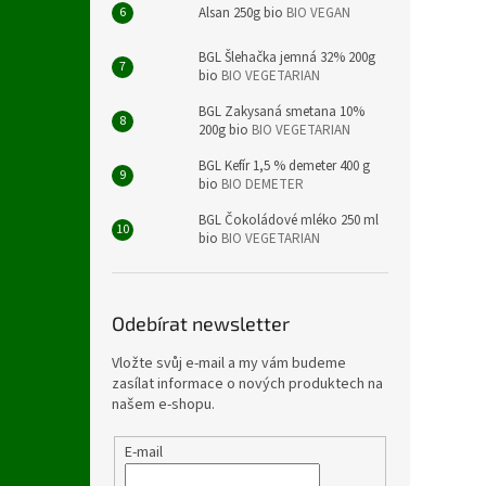
Alsan 250g bio
BIO VEGAN
BGL Šlehačka jemná 32% 200g
bio
BIO VEGETARIAN
BGL Zakysaná smetana 10%
200g bio
BIO VEGETARIAN
BGL Kefír 1,5 % demeter 400 g
bio
BIO DEMETER
BGL Čokoládové mléko 250 ml
bio
BIO VEGETARIAN
Odebírat newsletter
Vložte svůj e-mail a my vám budeme
zasílat informace o nových produktech na
našem e-shopu.
E-mail