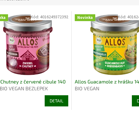
Kód:
4016249372392
Kód:
40162
nka
Novinka
 Chutney z červené cibule 140
Allos Guacamole z hrášku 14
BIO VEGAN BEZLEPEK
BIO VEGAN
DETAIL
O
v
l
á