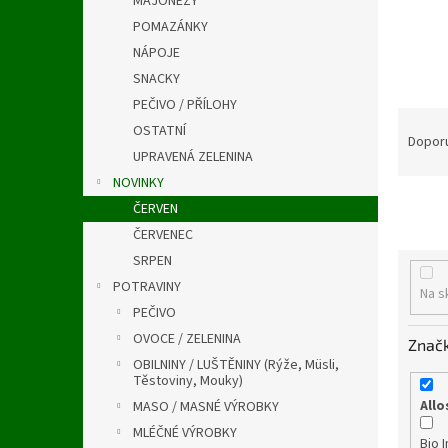
MAJONÉZY
a
n
POMAZÁNKY
e
NÁPOJE
l
SNACKY
PEČIVO / PŘÍLOHY
Ř
OSTATNÍ
a
Dopor
UPRAVENÁ ZELENINA
z
e
NOVINKY
n
ČERVEN
í
ČERVENEC
p
SRPEN
r
POTRAVINY
o
Na s
PEČIVO
d
u
OVOCE / ZELENINA
Znač
k
OBILNINY / LUŠTĚNINY (Rýže, Müsli,
t
Těstoviny, Mouky)
ů
Allo
MASO / MASNÉ VÝROBKY
MLÉČNÉ VÝROBKY
Bio 