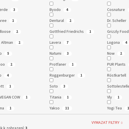
Verde
Byodo
Cosnature
3
4
nree
Dentural
Dr. Scheller
1
2
dloose
Gottfried Friedrichs
Grizzly Foo
2
1
 Altman
Lavera
Logona
2
7
4
io
Natumi
Now
5
3
2
doo
Protfaner
PUR Plants
2
1
ro
Roggenburger
Röstkartell
4
1
ett
Soto
Sottolestell
1
3
 VEGAN COW
Titania
Vly
1
1
1
ana
Yakso
Yogi Tea
1
11
VYMAZAT FILTRY
k k zobrazení:
3