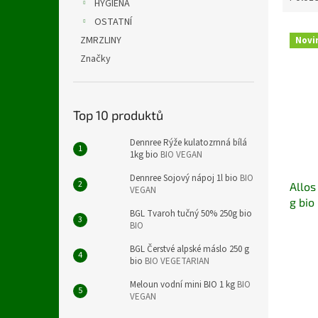
HYGIENA
OSTATNÍ
V
ZMRZLINY
Novi
ý
Značky
p
i
s
p
Top 10 produktů
r
o
Dennree Rýže kulatozrnná bílá
1kg bio
BIO VEGAN
d
u
Dennree Sojový nápoj 1l bio
BIO
Allos
k
VEGAN
g bio
t
BGL Tvaroh tučný 50% 250g bio
ů
BIO
BGL Čerstvé alpské máslo 250 g
bio
BIO VEGETARIAN
Meloun vodní mini BIO 1 kg
BIO
VEGAN