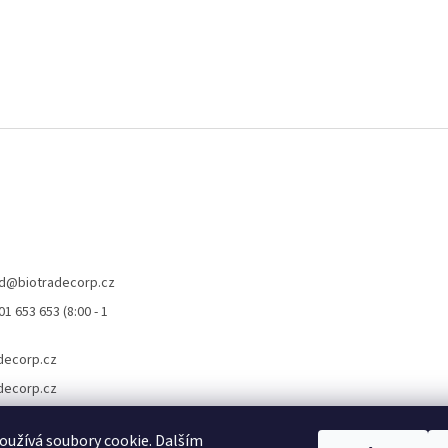
d
@
biotradecorp.cz
1 653 653 (8:00 - 1
decorp.cz
decorp.cz
užívá soubory cookie. Dalším