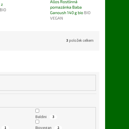
Allos Rostlinná
 z
pomazánka Baba
BIO
Ganoush 140 g bio
BIO
VEGAN
3
položek celkem
Baldini
3
Biovegan
1
2