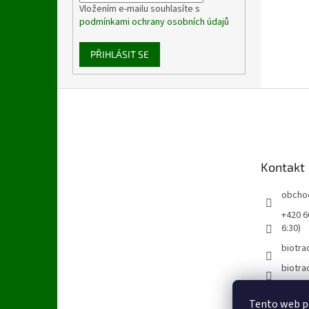
Vložením e-mailu souhlasíte s
podmínkami ochrany osobních údajů
PŘIHLÁSIT SE
Z
á
p
a
t
Kontakt
í
obcho
+420 60
6:30)
biotra
biotra
Tento web po