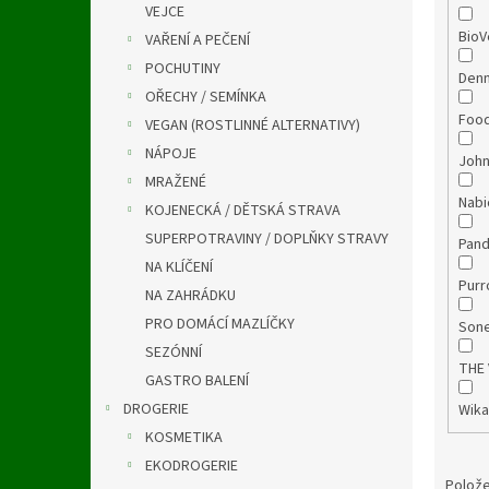
VEJCE
Bio
VAŘENÍ A PEČENÍ
POCHUTINY
Den
OŘECHY / SEMÍNKA
Foo
VEGAN (ROSTLINNÉ ALTERNATIVY)
NÁPOJE
John
MRAŽENÉ
Nab
KOJENECKÁ / DĚTSKÁ STRAVA
SUPERPOTRAVINY / DOPLŇKY STRAVY
Pan
NA KLÍČENÍ
Pur
NA ZAHRÁDKU
PRO DOMÁCÍ MAZLÍČKY
Son
SEZÓNNÍ
THE
GASTRO BALENÍ
DROGERIE
Wik
KOSMETIKA
EKODROGERIE
Polože