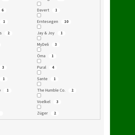
Davert
6
1
Erntesegen
1
10
ds
Jay & Joy
2
1
MyDeli
3
Öma
1
Pural
3
4
Sante
1
1
e
The Humble Co.
1
2
Voelkel
3
Züger
1
2