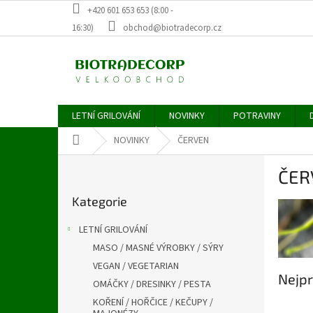
Přejít
+420 601 653 653 (8:00 -
na
16:30)
obchod@biotradecorp.cz
obsah
LETNÍ GRILOVÁNÍ
NOVINKY
POTRAVINY
Domů
NOVINKY
ČERVEN
P
ČER
o
Přeskočit
s
Kategorie
kategorie
t
r
LETNÍ GRILOVÁNÍ
a
MASO / MASNÉ VÝROBKY / SÝRY
n
VEGAN / VEGETARIAN
n
Nejpr
í
OMÁČKY / DRESINKY / PESTA
p
KOŘENÍ / HOŘČICE / KEČUPY /