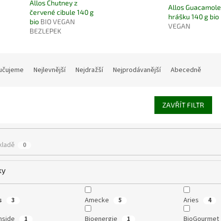
Allos Chutney z
Allos Guacamole
červené cibule 140 g
hrášku 140 g bio
bio
BIO VEGAN
VEGAN
BEZLEPEK
učujeme
Nejlevnější
Nejdražší
Nejprodávanější
Abecedně
ZAVŘÍT FILTR
kladě
0
ky
s
Amecke
Aries
3
5
4
Inside
Bioenergie
BioGourmet
1
1