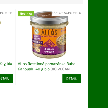
49371531
Kód:
4016249373016
Novinka
0 g bio
Allos Rostlinná pomazánka Baba
Ganoush 140 g bio
BIO VEGAN
DETAIL
DETAIL