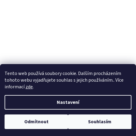
Tento web používá soubory cookie. Dalším procházením
tohoto webu vyjadřujete souhlas s jejich používáním.. Více
informací
zde
.
Nastavení
Vytvořil Shoptet
Odmítnout
Souhlasím
Copyright 2026
BIOTRADECORP s.r.o.
. Všechna práva vyhrazena.