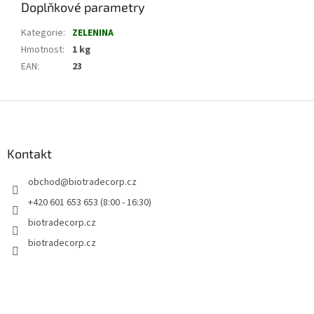
Doplňkové parametry
Kategorie
:
ZELENINA
Hmotnost
:
1 kg
EAN
:
23
Z
á
p
a
Kontakt
t
obchod
@
biotradecorp.cz
í
+420 601 653 653 (8:00 - 16:30)
biotradecorp.cz
biotradecorp.cz