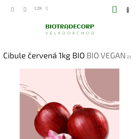
Přejít
NÁKUP
na
CZK
obsah
KOŠÍK
Cibule červená 1kg BIO
BIO VEGAN
23