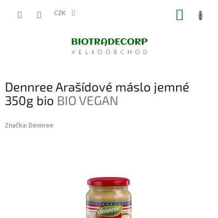
Přejít
NÁKUP
na
CZK
obsah
KOŠÍK
Dennree Arašídové máslo jemné
350g bio
BIO VEGAN
Značka:
Dennree