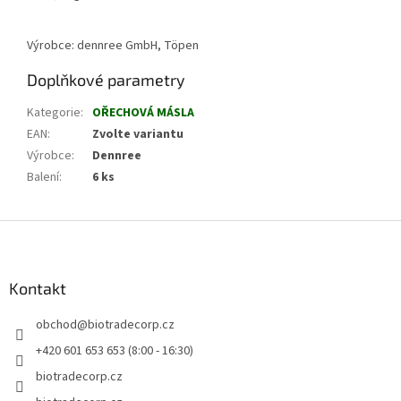
Výrobce: dennree GmbH, Töpen
Doplňkové parametry
Kategorie
:
OŘECHOVÁ MÁSLA
EAN
:
Zvolte variantu
Výrobce
:
Dennree
Balení
:
6 ks
Z
á
p
a
Kontakt
t
obchod
@
biotradecorp.cz
í
+420 601 653 653 (8:00 - 16:30)
biotradecorp.cz