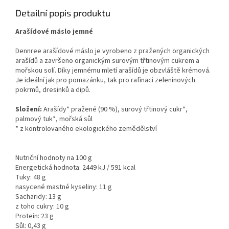
Detailní popis produktu
Arašídové máslo jemné
Dennree arašídové máslo je vyrobeno z pražených organických
arašídů a završeno organickým surovým třtinovým cukrem a
mořskou solí. Díky jemnému mletí arašídů je obzvláště krémová.
Je ideální jak pro pomazánku, tak pro rafinaci zeleninových
pokrmů, dresinků a dipů.
Složení:
Arašídy* pražené (90 %), surový třtinový cukr*,
palmový tuk*, mořská sůl
* z kontrolovaného ekologického zemědělství
Nutriční hodnoty na 100 g
Energetická hodnota: 2449 kJ / 591 kcal
Tuky: 48 g
nasycené mastné kyseliny: 11 g
Sacharidy: 13 g
z toho cukry: 10 g
Protein: 23 g
Sůl: 0,43 g