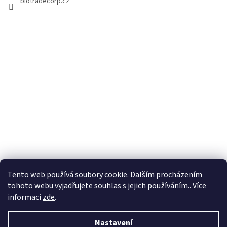
biotradecorp.cz
Tento web používá soubory cookie. Dalším procházením
tohoto webu vyjadřujete souhlas s jejich používáním.. Více
informací
zde
.
Nastavení
Vytvořil Shoptet