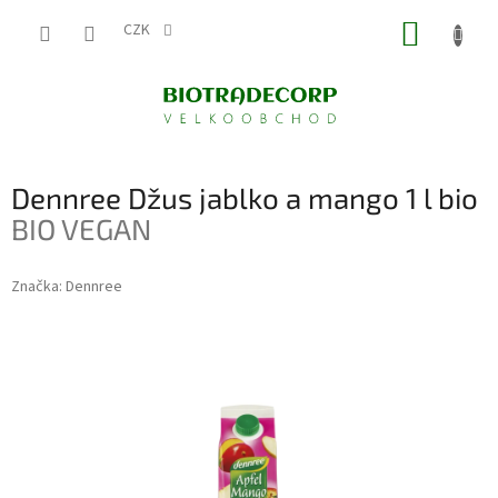
Přejít
NÁKUP
na
CZK
obsah
KOŠÍK
Dennree Džus jablko a mango 1 l bio
BIO VEGAN
Značka:
Dennree