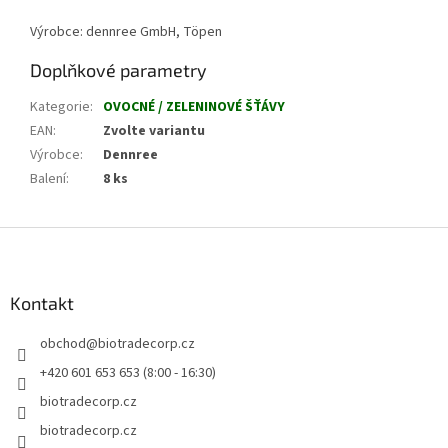
Výrobce: dennree GmbH, Töpen
Doplňkové parametry
Kategorie
:
OVOCNÉ / ZELENINOVÉ ŠŤÁVY
EAN
:
Zvolte variantu
Výrobce
:
Dennree
Balení
:
8 ks
Z
á
p
a
Kontakt
t
obchod
@
biotradecorp.cz
í
+420 601 653 653 (8:00 - 16:30)
biotradecorp.cz
biotradecorp.cz