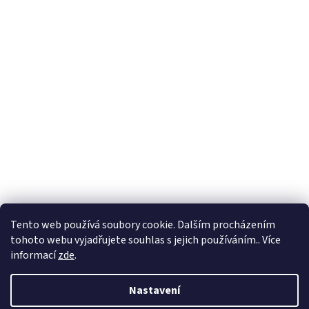
Tento web používá soubory cookie. Dalším procházením
tohoto webu vyjadřujete souhlas s jejich používáním.. Více
informací
zde
.
Nastavení
Vytvořil Shoptet