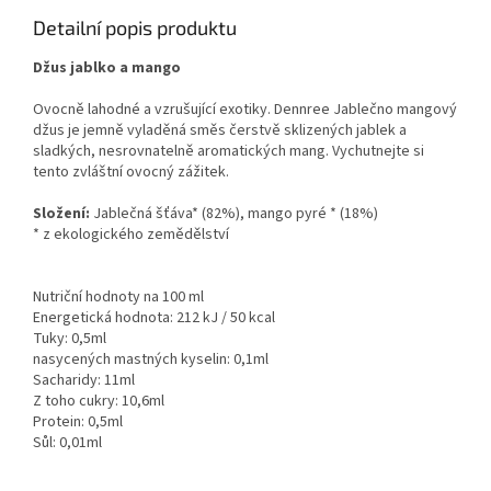
Detailní popis produktu
Džus jablko a mango
Ovocně lahodné a vzrušující exotiky. Dennree Jablečno mangový
džus je jemně vyladěná směs čerstvě sklizených jablek a
sladkých, nesrovnatelně aromatických mang. Vychutnejte si
tento zvláštní ovocný zážitek.
Složení:
Jablečná šťáva* (82%), mango pyré * (18%)
* z ekologického zemědělství
Nutriční hodnoty na 100 ml
Energetická hodnota: 212 kJ / 50 kcal
Tuky: 0,5ml
nasycených mastných kyselin: 0,1ml
Sacharidy: 11ml
Z toho cukry: 10,6ml
Protein: 0,5ml
Sůl: 0,01ml