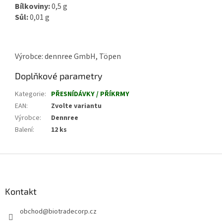
Bílkoviny:
0,5 g
Sůl:
0,01 g
Výrobce: dennree GmbH, Töpen
Doplňkové parametry
Kategorie
:
PŘESNÍDÁVKY / PŘÍKRMY
EAN
:
Zvolte variantu
Výrobce
:
Dennree
Balení
:
12 ks
Z
á
p
a
Kontakt
t
obchod
@
biotradecorp.cz
í