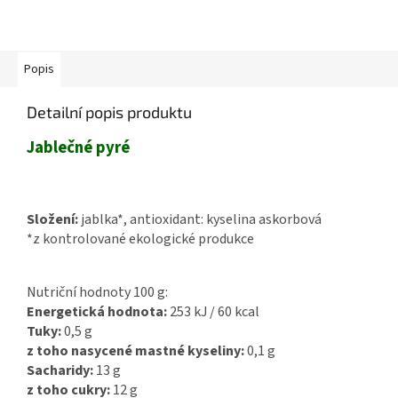
Popis
Detailní popis produktu
Jablečné pyré
Složení:
jablka*, antioxidant: kyselina askorbová
*z kontrolované ekologické produkce
Nutriční hodnoty 100 g:
Energetická hodnota:
253 kJ / 60 kcal
Tuky:
0,5 g
z toho nasycené mastné kyseliny:
0,1 g
Sacharidy:
13 g
z toho cukry:
12 g