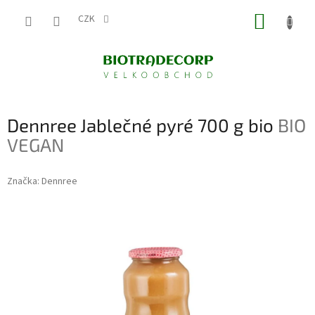
Přejít
NÁKUP
na
CZK
obsah
KOŠÍK
Dennree Jablečné pyré 700 g bio
BIO
VEGAN
Značka:
Dennree