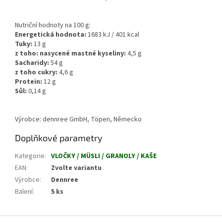
Nutriční hodnoty na 100 g:
Energetická hodnota:
1683
kJ / 401 kcal
Tuky:
13
g
z toho: nasycené mastné kyseliny:
4,5
g
Sacharidy:
54 g
z toho cukry:
4,6
g
Protein:
12 g
Sůl:
0,14 g
Výrobce: dennree GmbH, Töpen, Německo
Doplňkové parametry
Kategorie
:
VLOČKY / MÜSLI / GRANOLY / KAŠE
EAN
:
Zvolte variantu
Výrobce
:
Dennree
Balení
:
5 ks
Z