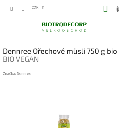
Přejít
NÁKUP
na
CZK
obsah
KOŠÍK
Dennree Ořechové müsli 750 g bio
BIO VEGAN
Značka:
Dennree