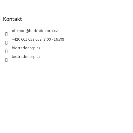
á
p
a
Kontakt
t
obchod
@
biotradecorp.cz
í
+420 601 653 653 (8:00 - 16:30)
biotradecorp.cz
biotradecorp.cz