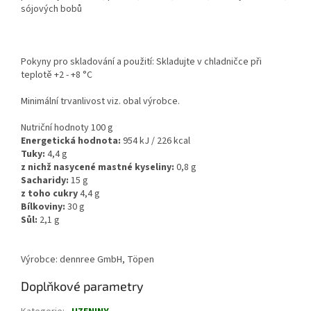
sójových bobů
Pokyny pro skladování a použití: Skladujte v chladničce při
teplotě +2 - +8 °C
Minimální trvanlivost viz. obal výrobce.
Nutriční hodnoty 100 g
Energetická hodnota:
954 kJ / 226 kcal
Tuky:
4,4 g
z nichž nasycené mastné kyseliny:
0,8 g
Sacharidy:
15 g
z toho cukry
4,4 g
Bílkoviny:
30 g
Sůl:
2,1 g
Výrobce: dennree GmbH, Töpen
Doplňkové parametry