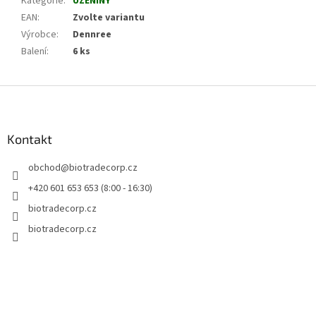
Kategorie
:
UZENINY
EAN
:
Zvolte variantu
Výrobce
:
Dennree
Balení
:
6 ks
Z
á
p
a
Kontakt
t
obchod
@
biotradecorp.cz
í
+420 601 653 653 (8:00 - 16:30)
biotradecorp.cz
biotradecorp.cz