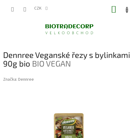
Přejít
NÁKUP
na
CZK
obsah
KOŠÍK
Dennree Veganské řezy s bylinkami
90g bio
BIO VEGAN
Značka:
Dennree