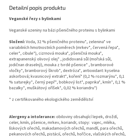
Detailní popis produktu
Veganské řezy s bylinkami
Veganské uzeniny na bázi pšeničného proteinu s bylinkami
Složení:
Voda, 32 % pšeničného proteinu*, zelenina* ve
variabilních hmotnostních poměrech (mrkev*, červená řepa*,
celer*, cibule*), cizrnová mouka*, pšeničná mouka*,
extrapanenský olivový olej* , jodidovaná sůl (mořská sůl,
jodičnan draselný), mouka z tvrdé pšenice* , bramborové
vločky*, bramborový škrob*, dextróza*, antioxidant: kyselina
askorbová; kvasnicový extrakt*, koření* (0,2 % rozmarýnu*, 0,1
% saturejky*, černý pepř*, bobkový list*, paprika*, kmín*, 0,1 %
bazalky*, muškátový oříšek*, 0,02 % koriandru*)
* z certifikovaného ekologického zemědělství
Alergeny a intolerance:
obiloviny obsahující lepek, droždí,
celer, kmín, pšenice, mrkev, koriandr,
stopy: vajec, mléka,
lískových ořechů, makadamových ořechů, mandlí, para ořechů,
pekanových ořechů, pistácií, ořechů, hořčice, vlašských ořechů,