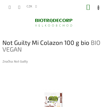
Přejít
NÁKUP
na
CZK
obsah
KOŠÍK
Not Guilty Mi Colazon 100 g bio
BIO
VEGAN
Značka:
Not Guilty