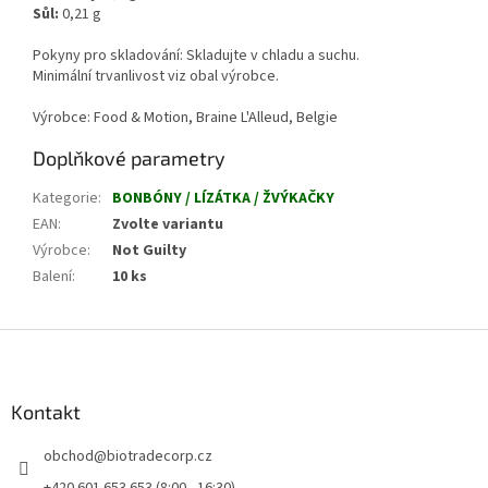
Sůl:
0
,21 g
Pokyny pro skladování: Skladujte v chladu a suchu.
Minimální trvanlivost viz obal výrobce.
Výrobce: Food & Motion, Braine L'Alleud, Belgie
Doplňkové parametry
Kategorie
:
BONBÓNY / LÍZÁTKA / ŽVÝKAČKY
EAN
:
Zvolte variantu
Výrobce
:
Not Guilty
Balení
:
10 ks
Z
á
p
a
Kontakt
t
obchod
@
biotradecorp.cz
í