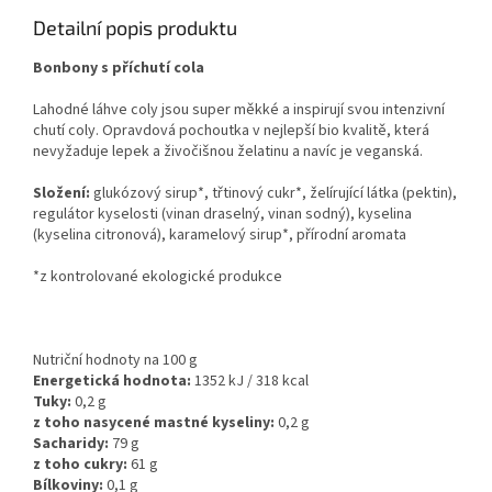
Detailní popis produktu
Bonbony s příchutí cola
Lahodné láhve coly jsou super měkké a inspirují svou intenzivní
chutí coly. Opravdová pochoutka v nejlepší bio kvalitě, která
nevyžaduje lepek a živočišnou želatinu a navíc je veganská.
Složení:
glukózový sirup*, třtinový cukr*, želírující látka (pektin),
regulátor kyselosti (vinan draselný, vinan sodný), kyselina
(kyselina citronová), karamelový sirup*, přírodní aromata
*z kontrolované ekologické produkce
Nutriční hodnoty na 100 g
Energetická hodnota:
1352 kJ / 318 kcal
Tuky:
0,2
g
z toho nasycené mastné kyseliny:
0,2
g
Sacharidy:
79
g
z toho cukry:
61
g
Bílkoviny:
0,1 g