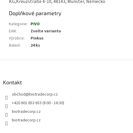
KG,Kreuzstraße 4-10, 48143, Münster, Německo
Doplňkové parametry
Kategorie
:
PIVO
EAN
:
Zvolte variantu
Výrobce
:
Pinkus
Balení
:
24 ks
Z
á
p
a
Kontakt
t
obchod
@
biotradecorp.cz
í
+420 601 653 653 (8:00 - 16:30)
biotradecorp.cz
biotradecorp.cz