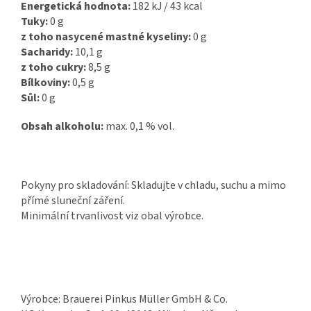
Energetická hodnota:
182 kJ / 43 kcal
Tuky:
0 g
z toho nasycené mastné kyseliny:
0 g
Sacharidy:
10,1 g
z toho cukry:
8,5 g
Bílkoviny:
0,5 g
Sůl:
0 g
Obsah alkoholu:
max. 0,1 % vol.
Pokyny pro skladování: Skladujte v chladu, suchu a mimo
přímé sluneční záření.
Minimální trvanlivost viz obal výrobce.
Výrobce: Brauerei Pinkus Müller GmbH & Co.