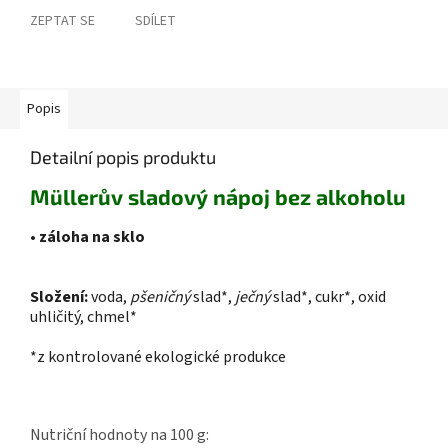
ZEPTAT SE
SDÍLET
Popis
Detailní popis produktu
Müllerův sladový nápoj bez alkoholu
• záloha na sklo
Složení:
voda,
pšeničný
slad*,
ječný
slad*, cukr*, oxid
uhličitý, chmel*
*z kontrolované ekologické produkce
Nutriční hodnoty na 100 g: