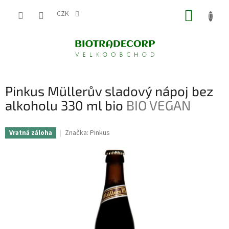
Přejít
NÁKUP
na
CZK
obsah
KOŠÍK
Pinkus Müllerův sladový nápoj bez
alkoholu 330 ml bio
BIO VEGAN
Značka:
Pinkus
Vratná záloha