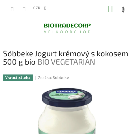
Přejít
NÁKUP
na
CZK
obsah
KOŠÍK
Söbbeke Jogurt krémový s kokosem
500 g bio
BIO VEGETARIAN
Značka:
Söbbeke
Vratná záloha