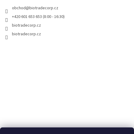
t
obchod
@
biotradecorp.cz
í
+420 601 653 653 (8:00 - 16:30)
biotradecorp.cz
biotradecorp.cz