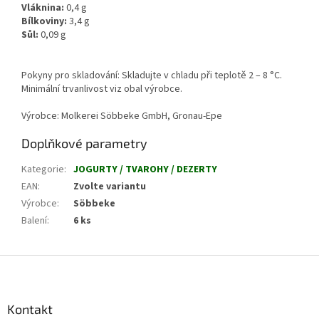
Vláknina:
0,4
g
Bílkoviny:
3,4
g
Sůl:
0,09
g
Pokyny pro skladování: Skladujte v chladu při teplotě 2 – 8 °C.
Minimální trvanlivost viz obal výrobce.
Výrobce: Molkerei Söbbeke GmbH, Gronau-Epe
Doplňkové parametry
Kategorie
:
JOGURTY / TVAROHY / DEZERTY
EAN
:
Zvolte variantu
Výrobce
:
Söbbeke
Balení
:
6 ks
Z
á
p
a
Kontakt