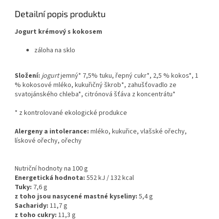
Detailní popis produktu
Jogurt krémový s kokosem
záloha na sklo
Složení:
jogurt
jemný* 7,5% tuku, řepný cukr*, 2,5 % kokos*, 1
% kokosové mléko, kukuřičný škrob*, zahušťovadlo ze
svatojánského chleba*, citrónová šťáva z koncentrátu*
* z kontrolované ekologické produkce
Alergeny a intolerance:
mléko, kukuřice, vlašské ořechy,
lískové ořechy, ořechy
Nutriční hodnoty na 100 g
Energetická hodnota:
552 kJ / 132 kcal
Tuky:
7,6
g
z toho jsou nasycené mastné kyseliny:
5,4
g
Sacharidy:
11,7
g
z toho cukry:
11,3
g