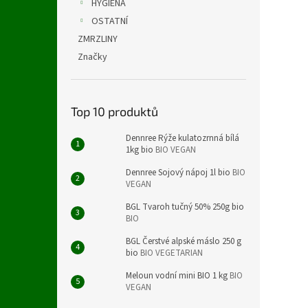
HYGIENA
OSTATNÍ
ZMRZLINY
Značky
Top 10 produktů
Dennree Rýže kulatozrnná bílá
1kg bio
BIO VEGAN
Dennree Sojový nápoj 1l bio
BIO
VEGAN
BGL Tvaroh tučný 50% 250g bio
BIO
BGL Čerstvé alpské máslo 250 g
bio
BIO VEGETARIAN
Meloun vodní mini BIO 1 kg
BIO
VEGAN