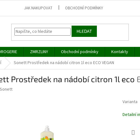
JAK NAKUPOVAT
OBCHODNÍ PODMÍNKY
HLEDAT
DROGERIE
ZMRZLINY
Obchodní podmínky
Kontakty
Í
Sonett Prostředek na nádobí citron 1l eco
ECO VEGAN
tt Prostředek na nádobí citron 1l eco
Sonett
Varianta
Detailní 