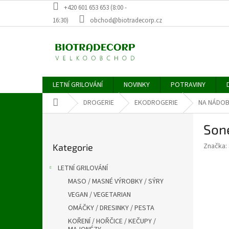
Přejít
+420 601 653 653 (8:00 -
na
16:30)
obchod@biotradecorp.cz
obsah
LETNÍ GRILOVÁNÍ
NOVINKY
POTRAVINY
Domů
DROGERIE
EKODROGERIE
NA NÁDOB
P
Sone
o
Přeskočit
s
Značka:
Kategorie
kategorie
t
r
LETNÍ GRILOVÁNÍ
a
MASO / MASNÉ VÝROBKY / SÝRY
n
VEGAN / VEGETARIAN
n
í
OMÁČKY / DRESINKY / PESTA
p
KOŘENÍ / HOŘČICE / KEČUPY /