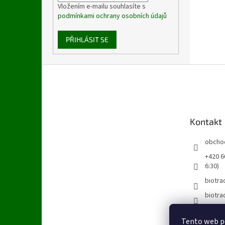
Vložením e-mailu souhlasíte s
podmínkami ochrany osobních údajů
PŘIHLÁSIT SE
Z
á
p
a
t
Kontakt
í
obcho
+420 60
6:30)
biotra
biotra
Tento web po