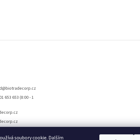
d
@
biotradecorp.cz
1 653 653 (8:00 - 1
decorp.cz
decorp.cz
užívá soubory cookie. Dalším