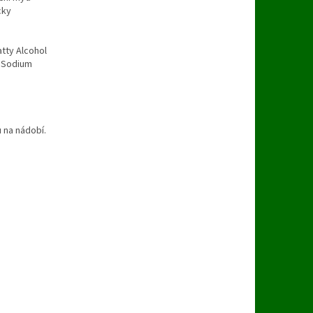
cky
tty Alcohol
, Sodium
u na nádobí.