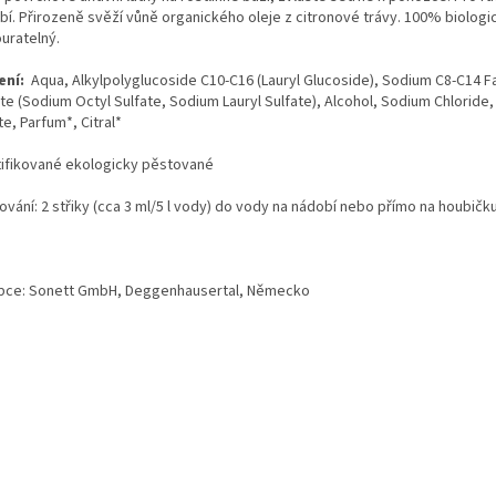
bí. Přirozeně svěží vůně organického oleje z citronové trávy. 100% biologi
uratelný.
ení:
Aqua, Alkylpolyglucoside C10-C16 (Lauryl Glucoside), Sodium C8-C14 Fa
ate (Sodium Octyl Sulfate, Sodium Lauryl Sulfate), Alcohol, Sodium Chloride
te, Parfum*, Citral*
tifikované ekologicky pěstované
vání: 2 střiky (cca 3 ml/5 l vody) do vody na nádobí nebo přímo na houbičk
bce:
Sonett GmbH, Deggenhausertal, Německo