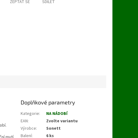
ZEPTAT SE
SDÍLET
Doplňkové parametry
Kategorie
:
NA NÁDOBÍ
EAN
:
Zvolte variantu
obí.
Výrobce
:
Sonett
Balení
:
6 ks
ční mytí