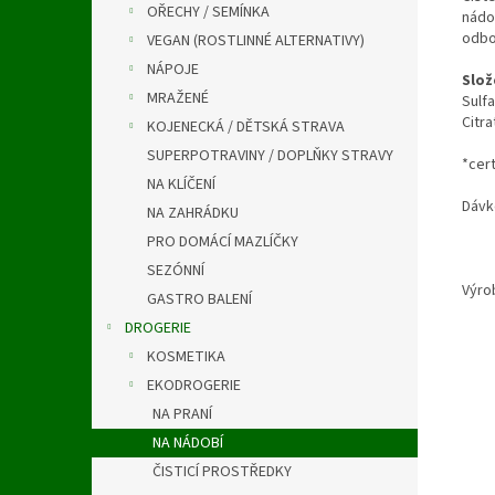
OŘECHY / SEMÍNKA
nádo
odbo
VEGAN (ROSTLINNÉ ALTERNATIVY)
NÁPOJE
Slož
MRAŽENÉ
Sulf
Citra
KOJENECKÁ / DĚTSKÁ STRAVA
SUPERPOTRAVINY / DOPLŇKY STRAVY
*cer
NA KLÍČENÍ
Dávko
NA ZAHRÁDKU
PRO DOMÁCÍ MAZLÍČKY
SEZÓNNÍ
Výro
GASTRO BALENÍ
DROGERIE
KOSMETIKA
EKODROGERIE
NA PRANÍ
NA NÁDOBÍ
ČISTICÍ PROSTŘEDKY