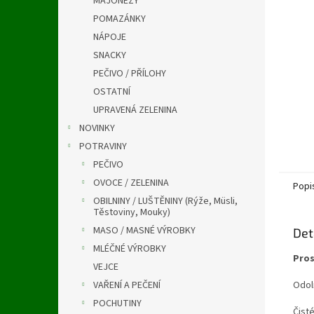
MAJONÉZY
a
n
POMAZÁNKY
e
NÁPOJE
l
SNACKY
PEČIVO / PŘÍLOHY
OSTATNÍ
UPRAVENÁ ZELENINA
NOVINKY
POTRAVINY
PEČIVO
OVOCE / ZELENINA
Popi
OBILNINY / LUŠTĚNINY (Rýže, Müsli,
Těstoviny, Mouky)
MASO / MASNÉ VÝROBKY
Det
MLÉČNÉ VÝROBKY
Pros
VEJCE
Odol
VAŘENÍ A PEČENÍ
POCHUTINY
Čisté