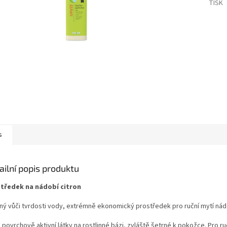
TISK
s
ailní popis produktu
tředek na nádobí citron
ný vůči tvrdosti vody, extrémně ekonomický prostředek pro ruční mytí nád
 povrchově aktivní látky na rostlinné bázi, zvláště šetrné k pokožce. Pro ru