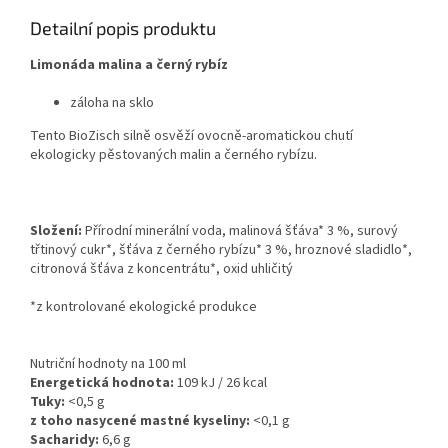
Detailní popis produktu
Limonáda malina a černý rybíz
záloha na sklo
Tento BioZisch silně osvěží ovocně-aromatickou chutí
ekologicky pěstovaných malin a černého rybízu.
Složení:
Přírodní minerální voda, malinová šťáva* 3 %, surový
třtinový cukr*, šťáva z černého rybízu* 3 %, hroznové sladidlo*,
citronová šťáva z koncentrátu*, oxid uhličitý
*z kontrolované ekologické produkce
Nutriční hodnoty na 100 ml
Energetická hodnota:
109 kJ / 26 kcal
Tuky:
<0,5
g
z toho nasycené mastné kyseliny:
<0,1
g
Sacharidy:
6,6
g