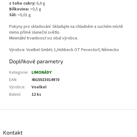
z toho cukry:
6,6
g
Bílkovina:
<0,5
g
Sůl:
<0,01
g
Pokyny pro skladování: Skladujte na chladném a suchém místě
mimo přímé sluneční světlo.
Minimální trvanlivost viz obal výrobce.
Výrobce:
Voelkel GmbH; 1,Höhbeck OT Pevestorf, Německo
Doplňkové parametry
Kategorie
:
LIMONÁDY
EAN
:
4015533014970
Výrobce
:
Voelkel
Balení
:
12 ks
Z
á
p
a
Kontakt