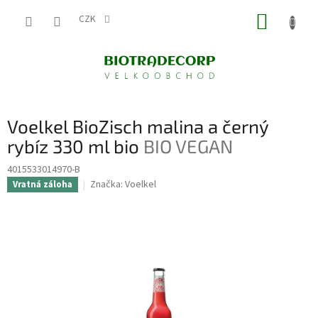
Přejít
NÁKUP
na
CZK
obsah
KOŠÍK
Voelkel BioZisch malina a černý
rybíz 330 ml bio
BIO VEGAN
4015533014970-B
Značka:
Voelkel
Vratná záloha