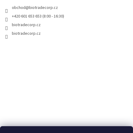
t
obchod
@
biotradecorp.cz
í
+420 601 653 653 (8:00 - 16:30)
biotradecorp.cz
biotradecorp.cz