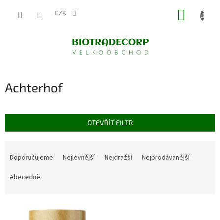
Přejít
NÁKUP
na
CZK
obsah
KOŠÍK
Achterhof
OTEVŘÍT FILTR
Ř
a
Doporučujeme
Nejlevnější
Nejdražší
Nejprodávanější
z
e
Abecedně
n
í
V
p
ý