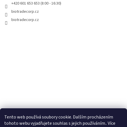
r
+420 601 653 653 (8:00 - 16:30)
v
biotradecorp.cz
k
y
biotradecorp.cz
v
ý
p
i
s
u
Tento web používá soubory cookie. Dalším procházením
tohoto webu vyjadřujete souhlas s jejich používáním.. Více