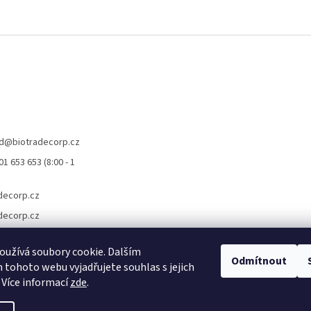
d
@
biotradecorp.cz
1 653 653 (8:00 - 1
decorp.cz
decorp.cz
užívá soubory cookie. Dalším
Odmítnout
tohoto webu vyjadřujete souhlas s jejich
 Více informací
zde
.