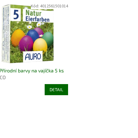
Kód:
4012561501014
Přírodní barvy na vajíčka 5 ks
CO
DETAIL
O
v
l
á
d
a