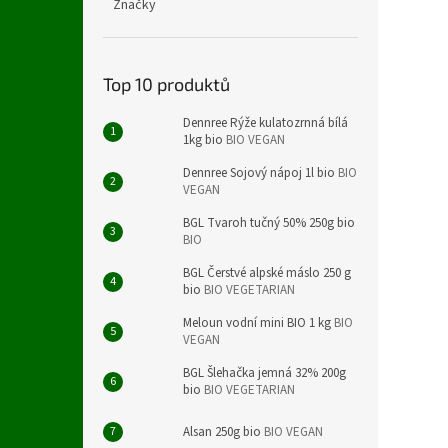
Značky
Top 10 produktů
Dennree Rýže kulatozrnná bílá
1kg bio
BIO VEGAN
Dennree Sojový nápoj 1l bio
BIO
VEGAN
BGL Tvaroh tučný 50% 250g bio
BIO
BGL Čerstvé alpské máslo 250 g
bio
BIO VEGETARIAN
Meloun vodní mini BIO 1 kg
BIO
VEGAN
BGL Šlehačka jemná 32% 200g
bio
BIO VEGETARIAN
Alsan 250g bio
BIO VEGAN