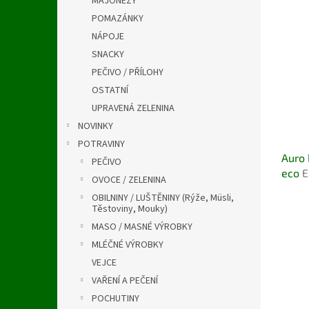
MAJONÉZY
a
V
n
n
POMAZÁNKY
ý
í
e
NÁPOJE
p
p
l
i
r
SNACKY
s
o
PEČIVO / PŘÍLOHY
p
d
OSTATNÍ
r
u
UPRAVENÁ ZELENINA
o
k
NOVINKY
d
t
u
ů
POTRAVINY
Auro 
k
PEČIVO
eco
E
t
OVOCE / ZELENINA
ů
OBILNINY / LUŠTĚNINY (Rýže, Müsli,
Těstoviny, Mouky)
MASO / MASNÉ VÝROBKY
MLÉČNÉ VÝROBKY
VEJCE
VAŘENÍ A PEČENÍ
POCHUTINY