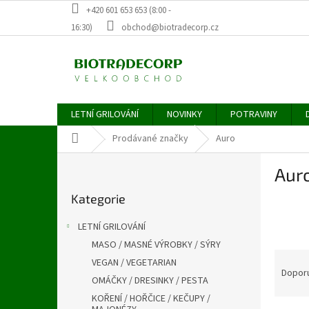
Přejít
+420 601 653 653 (8:00 -
na
16:30)
obchod@biotradecorp.cz
obsah
LETNÍ GRILOVÁNÍ
NOVINKY
POTRAVINY
Domů
Prodávané značky
Auro
P
Aur
o
Přeskočit
s
Kategorie
kategorie
t
r
LETNÍ GRILOVÁNÍ
a
MASO / MASNÉ VÝROBKY / SÝRY
n
Ř
VEGAN / VEGETARIAN
n
a
Dopor
í
OMÁČKY / DRESINKY / PESTA
z
p
KOŘENÍ / HOŘČICE / KEČUPY /
e