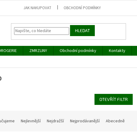
JAK NAKUPOVAT
OBCHODNÍ PODMÍNKY
HLEDAT
DROGERIE
ZMRZLINY
Obchodní podmínky
Kontakty
o
OTEVŘÍT FILTR
učujeme
Nejlevnější
Nejdražší
Nejprodávanější
Abecedně