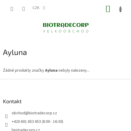
Přejít
NÁKUP
na
CZK
obsah
KOŠÍK
Ayluna
Žádné produkty značky
Ayluna
nebyly nalezeny...
Z
á
p
a
Kontakt
t
obchod
@
biotradecorp.cz
í
+420 601 653 653 (8:00 - 16:30)
biotradecorp.cz