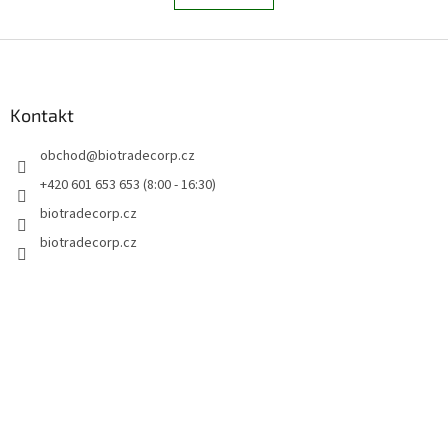
á
k
d
o
v
Z
a
á
c
á
n
í
p
í
p
a
Kontakt
r
t
v
obchod
@
biotradecorp.cz
í
k
y
+420 601 653 653 (8:00 - 16:30)
v
biotradecorp.cz
ý
p
biotradecorp.cz
i
s
u