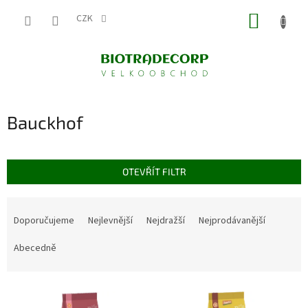
Přejít
NÁKUP
na
CZK
obsah
KOŠÍK
Bauckhof
OTEVŘÍT FILTR
Ř
a
Doporučujeme
Nejlevnější
Nejdražší
Nejprodávanější
z
e
Abecedně
n
í
V
p
ý