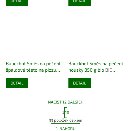
DETAIL
DETAIL
Bauckhof Směs na pečení
Bauckhof Směs na pečení
špaldové těsto na pizzu
housky 350 g bio
BIO
350 g bio
BIO VEGAN
VEGAN BEZLEPEK
DEMETER
DEMETER
DETAIL
DETAIL
NAČÍST 12 DALŠÍCH
S
1
9
t
O
r
99
položek celkem
v
á
l
NAHORU
n