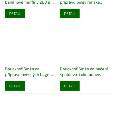
banánové muffiny 280 g
přípravu pinsy římské
bio
BIO BEZLEPEK
pizzy 350 g bio
BIO VEGAN
BEZLEPEK
DETAIL
DETAIL
Bauckhof Směs na
Bauckhof Směs na pečení
přípravu ovesných baget
špaldovo-čokoládové
400 g bio
BIO VEGAN
muffiny 300 g bio
BIO
BEZLEPEK
VEGAN DEMETER
DETAIL
DETAIL