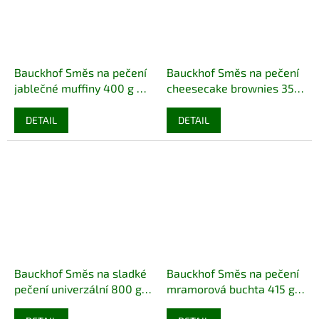
Bauckhof Směs na pečení
Bauckhof Směs na pečení
jablečné muffiny 400 g bio
cheesecake brownies 350
BIO VEGAN BEZLEPEK
g bio
BIO VEGAN BEZLEPEK
DEMETER
DETAIL
DETAIL
Bauckhof Směs na sladké
Bauckhof Směs na pečení
pečení univerzální 800 g
mramorová buchta 415 g
bio
BIO VEGAN BEZLEPEK
bio
BIO VEGAN BEZLEPEK