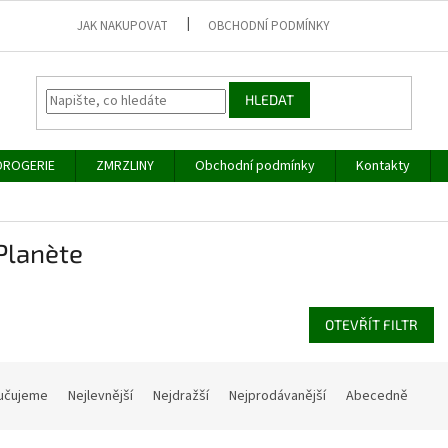
JAK NAKUPOVAT
OBCHODNÍ PODMÍNKY
HLEDAT
DROGERIE
ZMRZLINY
Obchodní podmínky
Kontakty
Planète
OTEVŘÍT FILTR
učujeme
Nejlevnější
Nejdražší
Nejprodávanější
Abecedně