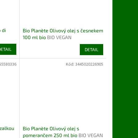
 di
Bio Planète Olivový olej s česnekem
100 ml bio
BIO VEGAN
DETAIL
DETAIL
55580336
Kód:
3445020226905
azalkou
Bio Planète Olivový olej s
pomerančem 250 ml bio
BIO VEGAN