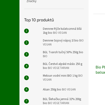
Značky
Top 10 produktů
Dennree Rýže kulatozrnná bílá
1kg bio
BIO VEGAN
Dennree Sojový nápoj 1l bio
BIO
VEGAN
BGL Tvaroh tučný 50% 250g bio
BIO
BGL Čerstvé alpské máslo 250 g
Bio P
bio
BIO VEGETARIAN
bals
Meloun vodní mini BIO 1 kg
BIO
VEGAN
Alsan 250g bio
BIO VEGAN
BGL Šlehačka jemná 32% 200g
bio
BIO VEGETARIAN