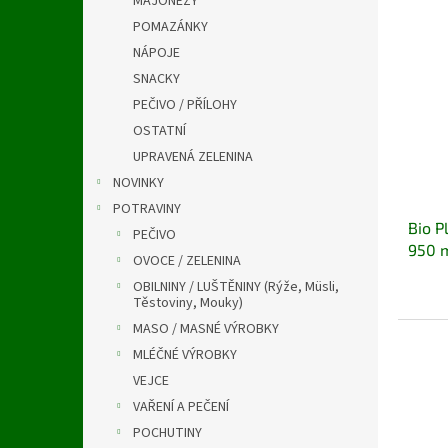
MAJONÉZY
a
V
n
n
POMAZÁNKY
ý
í
e
NÁPOJE
p
p
l
i
r
SNACKY
s
o
PEČIVO / PŘÍLOHY
p
d
OSTATNÍ
r
u
UPRAVENÁ ZELENINA
o
k
NOVINKY
d
t
u
ů
POTRAVINY
Bio P
k
PEČIVO
950 
t
OVOCE / ZELENINA
ů
OBILNINY / LUŠTĚNINY (Rýže, Müsli,
Těstoviny, Mouky)
MASO / MASNÉ VÝROBKY
MLÉČNÉ VÝROBKY
VEJCE
VAŘENÍ A PEČENÍ
POCHUTINY