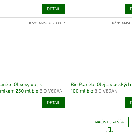
DETAIL
Kód:
3445020209922
Kód:
34450
lanète Olivový olej s
Bio Planète Olej z vlašských
amikem 250 ml bio
BIO VEGAN
100 ml bio
BIO VEGAN
DETAIL
NAČÍST DALŠÍ 4
S