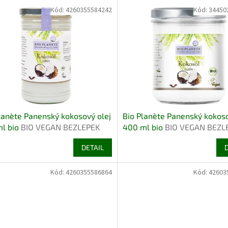
Kód:
4260355584242
Kód:
34450
lanète Panenský kokosový olej
Bio Planète Panenský kokoso
ml bio
BIO VEGAN BEZLEPEK
400 ml bio
BIO VEGAN BEZL
DETAIL
Kód:
4260355586864
Kód:
42603