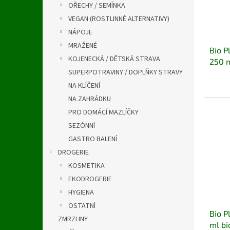
OŘECHY / SEMÍNKA
VEGAN (ROSTLINNÉ ALTERNATIVY)
NÁPOJE
MRAŽENÉ
Bio P
KOJENECKÁ / DĚTSKÁ STRAVA
250 
SUPERPOTRAVINY / DOPLŇKY STRAVY
NA KLÍČENÍ
NA ZAHRÁDKU
PRO DOMÁCÍ MAZLÍČKY
SEZÓNNÍ
GASTRO BALENÍ
DROGERIE
KOSMETIKA
EKODROGERIE
HYGIENA
OSTATNÍ
Bio P
ZMRZLINY
ml b