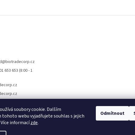
d
@
biotradecorp.cz
1 653 653 (8:00 - 1
decorp.cz
decorp.cz
užívá soubory cookie. Dalším
Odmítnout
tohoto webu vyjadřujete souhlas s jejich
 Více informací
zde
.