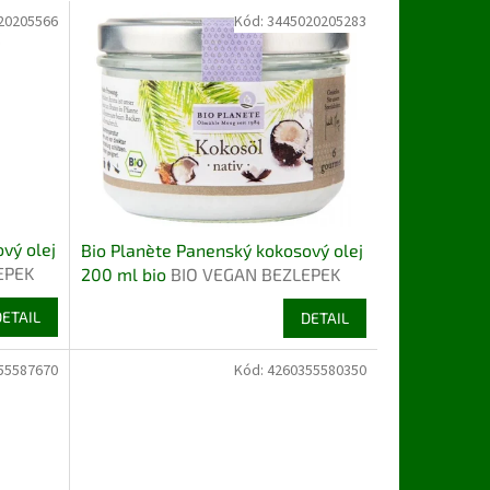
20205566
Kód:
3445020205283
vý olej
Bio Planète Panenský kokosový olej
EPEK
200 ml bio
BIO VEGAN BEZLEPEK
DETAIL
DETAIL
55587670
Kód:
4260355580350