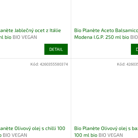
lanète Jablečný ocet z Itálie
Bio Planète Aceto Balsamico
ml bio
BIO VEGAN
Modena I.G.P. 250 ml bio
BIO
VEGAN
DETAIL
Kód:
4260355580374
Kód:
42603
lanète Olivový olej s chilli 100
Bio Planète Olivový olej s b
io
BIO VEGAN
100 ml bio
BIO VEGAN