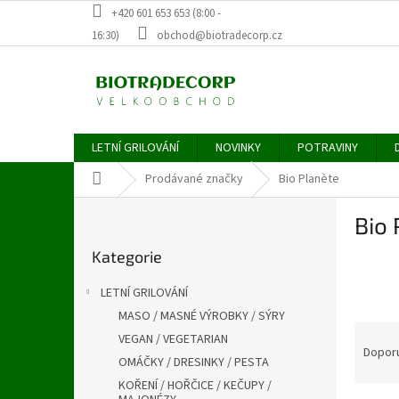
Přejít
+420 601 653 653 (8:00 -
na
16:30)
obchod@biotradecorp.cz
obsah
LETNÍ GRILOVÁNÍ
NOVINKY
POTRAVINY
Domů
Prodávané značky
Bio Planète
P
Bio 
o
Přeskočit
s
Kategorie
kategorie
t
r
LETNÍ GRILOVÁNÍ
a
MASO / MASNÉ VÝROBKY / SÝRY
n
Ř
VEGAN / VEGETARIAN
n
a
Dopor
í
OMÁČKY / DRESINKY / PESTA
z
p
KOŘENÍ / HOŘČICE / KEČUPY /
e