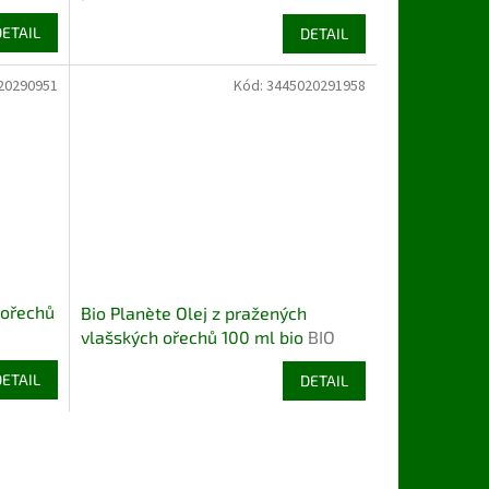
DETAIL
DETAIL
20290951
Kód:
3445020291958
 ořechů
Bio Planète Olej z pražených
vlašských ořechů 100 ml bio
BIO
VEGAN
DETAIL
DETAIL