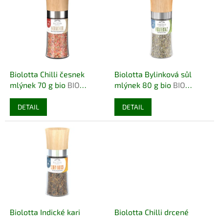
r
p
o
i
d
s
u
p
k
r
t
o
ů
d
Biolotta Chilli česnek
Biolotta Bylinková sůl
u
mlýnek 70 g bio
BIO
mlýnek 80 g bio
BIO
k
VEGAN
VEGAN
t
DETAIL
DETAIL
ů
Biolotta Indické kari
Biolotta Chilli drcené