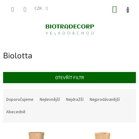
Přejít
NÁKUP
na
CZK
obsah
KOŠÍK
Biolotta
OTEVŘÍT FILTR
Ř
a
Doporučujeme
Nejlevnější
Nejdražší
Nejprodávanější
z
e
Abecedně
n
í
V
p
ý