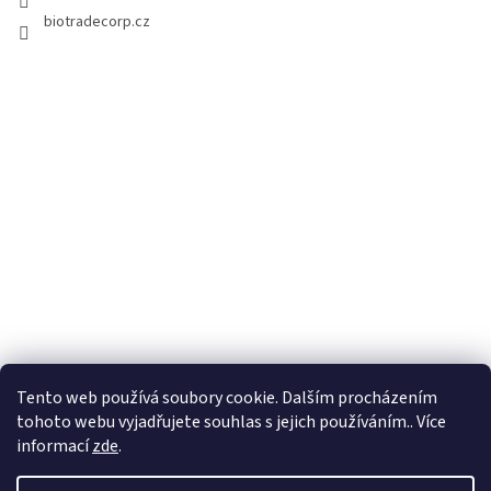
y
biotradecorp.cz
v
ý
p
i
s
u
Tento web používá soubory cookie. Dalším procházením
tohoto webu vyjadřujete souhlas s jejich používáním.. Více
informací
zde
.