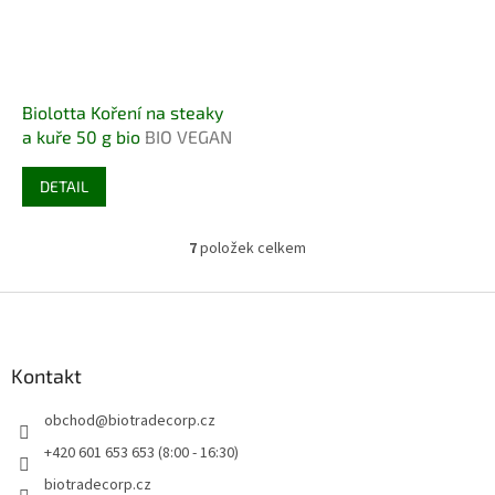
Biolotta Koření na steaky
a kuře 50 g bio
BIO VEGAN
DETAIL
7
položek celkem
O
v
l
Z
á
á
d
p
a
a
Kontakt
c
t
í
obchod
@
biotradecorp.cz
í
p
r
+420 601 653 653 (8:00 - 16:30)
v
biotradecorp.cz
k