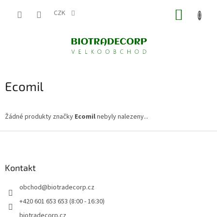
Přejít
NÁKUP
na
CZK
obsah
KOŠÍK
Ecomil
Žádné produkty značky
Ecomil
nebyly nalezeny...
Z
á
p
a
Kontakt
t
obchod
@
biotradecorp.cz
í
+420 601 653 653 (8:00 - 16:30)
biotradecorp.cz