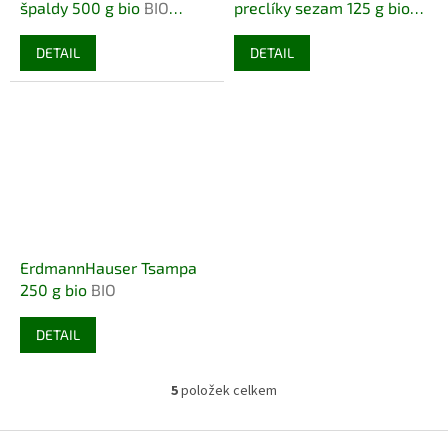
špaldy 500 g bio
BIO
preclíky sezam 125 g bio
VEGAN DEMETER
BIO DEMETER
DETAIL
DETAIL
ErdmannHauser Tsampa
250 g bio
BIO
DETAIL
5
položek celkem
O
v
l
Z