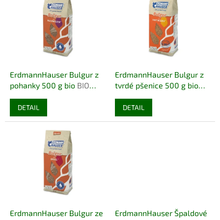
r
p
o
i
d
s
u
p
k
r
t
o
ů
d
ErdmannHauser Bulgur z
ErdmannHauser Bulgur z
u
pohanky 500 g bio
BIO
tvrdé pšenice 500 g bio
k
DEMETER BEZLEPEK
BIO VEGAN DEMETER
t
DETAIL
DETAIL
ů
ErdmannHauser Bulgur ze
ErdmannHauser Špaldové