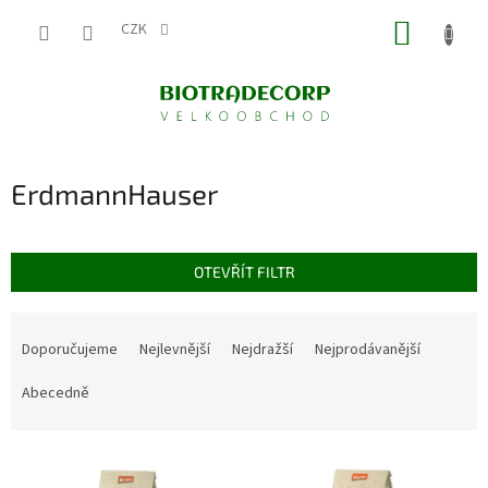
Přejít
NÁKUP
na
CZK
obsah
KOŠÍK
ErdmannHauser
OTEVŘÍT FILTR
Ř
a
Doporučujeme
Nejlevnější
Nejdražší
Nejprodávanější
z
e
Abecedně
n
í
V
p
ý