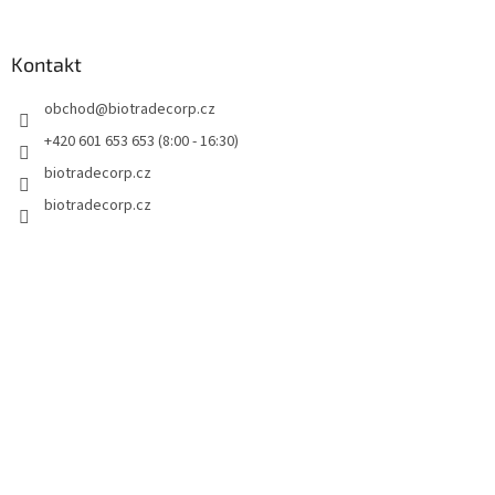
á
á
d
p
a
a
Kontakt
c
t
í
obchod
@
biotradecorp.cz
í
p
r
+420 601 653 653 (8:00 - 16:30)
v
biotradecorp.cz
k
y
biotradecorp.cz
v
ý
p
i
s
u