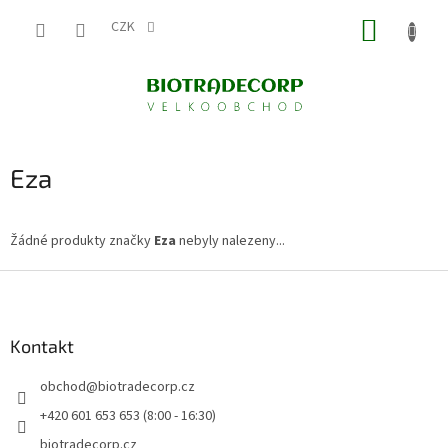
Přejít
NÁKUP
na
CZK
obsah
KOŠÍK
Eza
Žádné produkty značky
Eza
nebyly nalezeny...
Z
á
p
a
Kontakt
t
obchod
@
biotradecorp.cz
í
+420 601 653 653 (8:00 - 16:30)
biotradecorp.cz