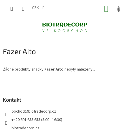
Přejít
NÁKUP
na
CZK
obsah
KOŠÍK
Fazer Aito
Žádné produkty značky
Fazer Aito
nebyly nalezeny...
Z
á
p
a
Kontakt
t
obchod
@
biotradecorp.cz
í
+420 601 653 653 (8:00 - 16:30)
biotradecorp.cz