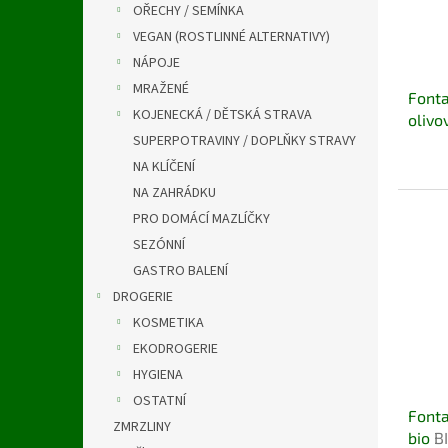
OŘECHY / SEMÍNKA
VEGAN (ROSTLINNÉ ALTERNATIVY)
NÁPOJE
MRAŽENÉ
Fonta
KOJENECKÁ / DĚTSKÁ STRAVA
olivo
SUPERPOTRAVINY / DOPLŇKY STRAVY
NA KLÍČENÍ
NA ZAHRÁDKU
PRO DOMÁCÍ MAZLÍČKY
SEZÓNNÍ
GASTRO BALENÍ
DROGERIE
KOSMETIKA
EKODROGERIE
HYGIENA
OSTATNÍ
Fonta
ZMRZLINY
bio
B