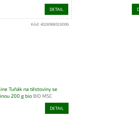
DETAIL
Kód:
4026968018006
ine Tuňák na těstoviny se
inou 200 g bio
BIO MSC
DETAIL
O
v
l