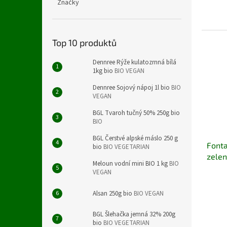
Značky
Top 10 produktů
Dennree Rýže kulatozrnná bílá
1kg bio
BIO VEGAN
Dennree Sojový nápoj 1l bio
BIO
VEGAN
BGL Tvaroh tučný 50% 250g bio
BIO
BGL Čerstvé alpské máslo 250 g
Fonta
bio
BIO VEGETARIAN
zelen
Meloun vodní mini BIO 1 kg
BIO
VEGAN
Alsan 250g bio
BIO VEGAN
BGL Šlehačka jemná 32% 200g
bio
BIO VEGETARIAN