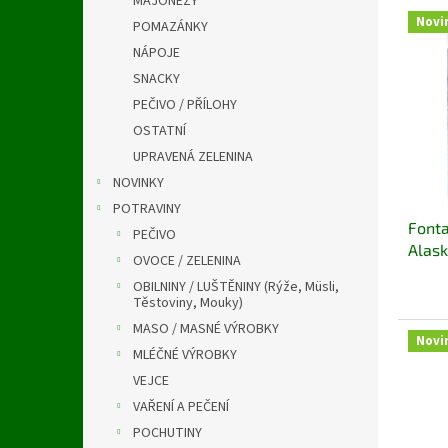
MAJONÉZY
a
V
n
Novi
n
POMAZÁNKY
ý
í
e
NÁPOJE
p
p
l
i
r
SNACKY
s
o
PEČIVO / PŘÍLOHY
p
d
OSTATNÍ
r
u
UPRAVENÁ ZELENINA
o
k
NOVINKY
d
t
u
ů
POTRAVINY
Fonta
k
PEČIVO
Alask
t
OVOCE / ZELENINA
ů
OBILNINY / LUŠTĚNINY (Rýže, Müsli,
Těstoviny, Mouky)
MASO / MASNÉ VÝROBKY
Novi
MLÉČNÉ VÝROBKY
VEJCE
VAŘENÍ A PEČENÍ
POCHUTINY