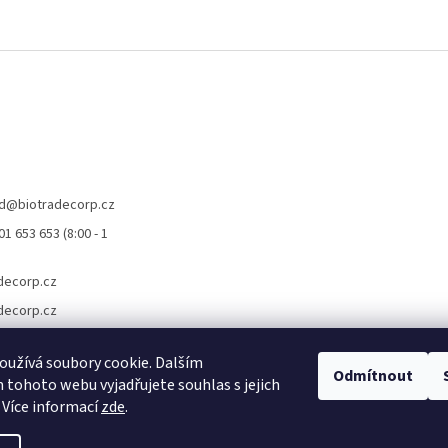
d
@
biotradecorp.cz
1 653 653 (8:00 - 1
decorp.cz
decorp.cz
užívá soubory cookie. Dalším
Odmítnout
tohoto webu vyjadřujete souhlas s jejich
 Více informací
zde
.