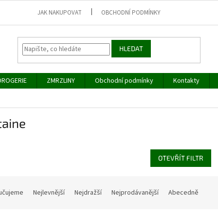
JAK NAKUPOVAT
OBCHODNÍ PODMÍNKY
HLEDAT
DROGERIE
ZMRZLINY
Obchodní podmínky
Kontakty
taine
OTEVŘÍT FILTR
učujeme
Nejlevnější
Nejdražší
Nejprodávanější
Abecedně