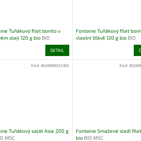
ine Tuňákový filet bonito v
Fontaine Tuňákový filet boni
vém oleji 120 g bio
BIO
vlastní šťávě 120 g bio
BIO
DETAIL
Kód:
4026968015401
Kód:
40269
ine Tuňákový salát Asie 200 g
Fontaine Smažené sledí file
IO MSC
bio
BIO MSC