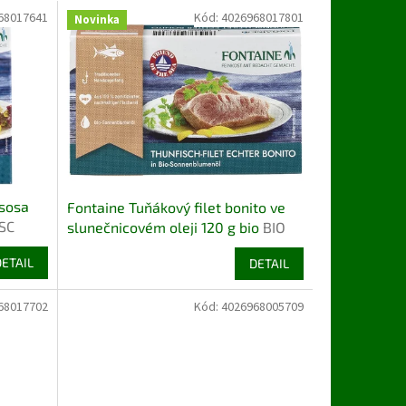
68017641
Kód:
4026968017801
Novinka
ososa
Fontaine Tuňákový filet bonito ve
SC
slunečnicovém oleji 120 g bio
BIO
DETAIL
DETAIL
68017702
Kód:
4026968005709