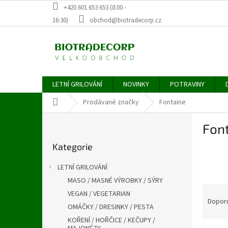
Přejít
+420 601 653 653 (8:00 -
na
16:30)
obchod@biotradecorp.cz
obsah
LETNÍ GRILOVÁNÍ
NOVINKY
POTRAVINY
Domů
Prodávané značky
Fontaine
P
Fon
o
Přeskočit
s
Kategorie
kategorie
t
r
LETNÍ GRILOVÁNÍ
a
MASO / MASNÉ VÝROBKY / SÝRY
n
Ř
VEGAN / VEGETARIAN
n
a
Dopor
í
OMÁČKY / DRESINKY / PESTA
z
p
KOŘENÍ / HOŘČICE / KEČUPY /
e