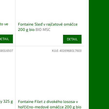
to ve
Fontaine Sleď v rajčatové omáčce
200 g bio
BIO MSC
DETAIL
DETAIL
68016507
Kód:
4026968017603
ty 325 g
Fontaine Filet z divokého lososa v
hořčično-medové omáčce 200 g bio