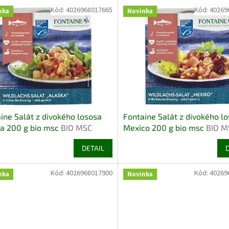
Kód:
4026968017665
Kód:
40269
nka
Novinka
ine Salát z divokého lososa
Fontaine Salát z divokého l
a 200 g bio msc
BIO MSC
Mexico 200 g bio msc
BIO M
DETAIL
Kód:
4026968017900
Kód:
40269
nka
Novinka