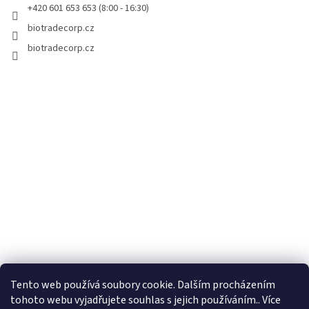
r
+420 601 653 653 (8:00 - 16:30)
v
biotradecorp.cz
k
y
biotradecorp.cz
v
ý
p
i
s
u
Tento web používá soubory cookie. Dalším procházením
tohoto webu vyjadřujete souhlas s jejich používáním.. Více