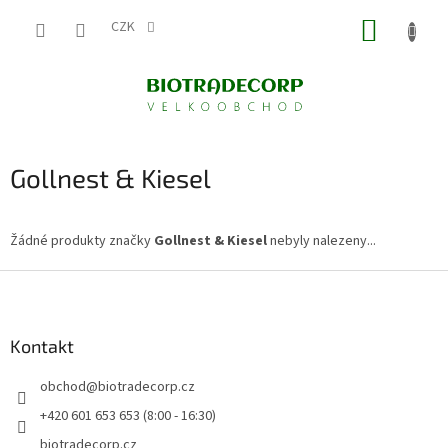
Přejít
NÁKUP
na
CZK
obsah
KOŠÍK
Gollnest & Kiesel
Žádné produkty značky
Gollnest & Kiesel
nebyly nalezeny...
Z
á
p
a
Kontakt
t
obchod
@
biotradecorp.cz
í
+420 601 653 653 (8:00 - 16:30)
biotradecorp.cz