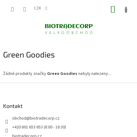
Přejít
NÁKUP
na
CZK
obsah
KOŠÍK
Green Goodies
Žádné produkty značky
Green Goodies
nebyly nalezeny...
Z
á
p
a
Kontakt
t
obchod
@
biotradecorp.cz
í
+420 601 653 653 (8:00 - 16:30)
biotradecorp.cz