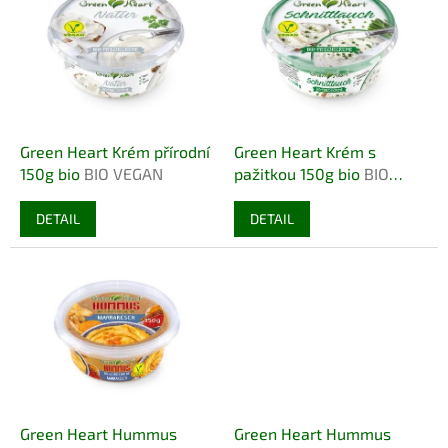
r
p
o
i
d
s
u
p
k
r
t
o
ů
d
Green Heart Krém přírodní
Green Heart Krém s
u
150g bio
BIO VEGAN
pažitkou 150g bio
BIO
k
VEGAN
t
DETAIL
DETAIL
ů
Green Heart Hummus
Green Heart Hummus