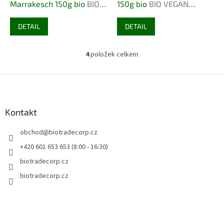
Marrakesch 150g bio
BIO
150g bio
BIO VEGAN
VEGAN BEZLEPEK
BEZLEPEK
DETAIL
DETAIL
4
položek celkem
O
v
l
Z
á
á
d
p
a
a
Kontakt
c
t
í
obchod
@
biotradecorp.cz
í
p
r
+420 601 653 653 (8:00 - 16:30)
v
biotradecorp.cz
k
y
biotradecorp.cz
v
ý
p
i
s