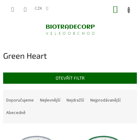
Přejít
NÁKUP
na
CZK
obsah
KOŠÍK
Green Heart
OTEVŘÍT FILTR
Ř
a
Doporučujeme
Nejlevnější
Nejdražší
Nejprodávanější
z
e
Abecedně
n
í
V
p
ý