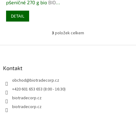
pšeničné 270 g bio
BIO
VEGAN
DETAIL
3
položek celkem
O
v
l
Z
á
á
d
p
a
a
Kontakt
c
t
í
obchod
@
biotradecorp.cz
í
p
r
+420 601 653 653 (8:00 - 16:30)
v
biotradecorp.cz
k
y
biotradecorp.cz
v
ý
p
i
s