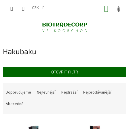
Přejít
NÁKUP
na
CZK
obsah
KOŠÍK
Hakubaku
OTEVŘÍT FILTR
Ř
a
Doporučujeme
Nejlevnější
Nejdražší
Nejprodávanější
z
e
Abecedně
n
í
V
p
ý