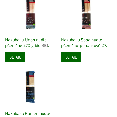
r
p
o
i
d
s
u
p
k
r
t
o
ů
d
Hakubaku Udon nudle
Hakubaku Soba nudle
u
pšeničné 270 g bio
BIO
pšenično-pohankové 270
k
VEGAN
g bio
BIO VEGAN
t
DETAIL
DETAIL
ů
Hakubaku Ramen nudle