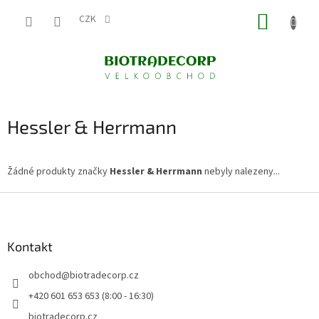
Přejít
NÁKUP
na
CZK
obsah
KOŠÍK
Hessler & Herrmann
Žádné produkty značky
Hessler & Herrmann
nebyly nalezeny...
Z
á
p
a
Kontakt
t
obchod
@
biotradecorp.cz
í
+420 601 653 653 (8:00 - 16:30)
biotradecorp.cz