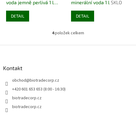
voda jemně perlivá 1 l
minerální voda 1 l
SKLO
SKLO
DETAIL
DETAIL
4
položek celkem
O
v
l
Z
á
á
d
p
a
a
Kontakt
c
t
í
obchod
@
biotradecorp.cz
í
p
r
+420 601 653 653 (8:00 - 16:30)
v
biotradecorp.cz
k
y
biotradecorp.cz
v
ý
p
i
s