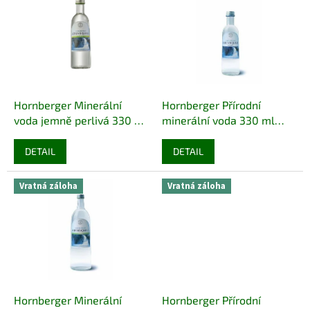
r
p
o
i
d
s
u
p
k
r
t
o
ů
d
Hornberger Minerální
Hornberger Přírodní
u
voda jemně perlivá 330 ml
minerální voda 330 ml
k
SKLO
SKLO
t
DETAIL
DETAIL
ů
Vratná záloha
Vratná záloha
Hornberger Minerální
Hornberger Přírodní