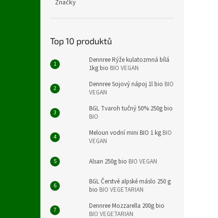
Značky
Top 10 produktů
Dennree Rýže kulatozrnná bílá
1kg bio
BIO VEGAN
Dennree Sojový nápoj 1l bio
BIO
VEGAN
BGL Tvaroh tučný 50% 250g bio
BIO
Meloun vodní mini BIO 1 kg
BIO
VEGAN
Alsan 250g bio
BIO VEGAN
BGL Čerstvé alpské máslo 250 g
bio
BIO VEGETARIAN
Dennree Mozzarella 200g bio
BIO VEGETARIAN