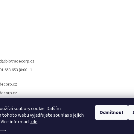
d
@
biotradecorp.cz
1 653 653 (8:00 - 1
decorp.cz
decorp.cz
užívá soubory cookie. Dalším
Odmítnout
tohoto webu vyjadřujete souhlas s jejich
 Více informací
zde
.