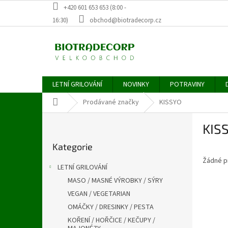
Přejít
+420 601 653 653 (8:00 -
na
16:30)
obchod@biotradecorp.cz
obsah
LETNÍ GRILOVÁNÍ
NOVINKY
POTRAVINY
Domů
Prodávané značky
KISSYO
P
KIS
o
Přeskočit
s
Kategorie
kategorie
t
Žádné p
r
LETNÍ GRILOVÁNÍ
a
MASO / MASNÉ VÝROBKY / SÝRY
n
VEGAN / VEGETARIAN
n
í
OMÁČKY / DRESINKY / PESTA
p
KOŘENÍ / HOŘČICE / KEČUPY /