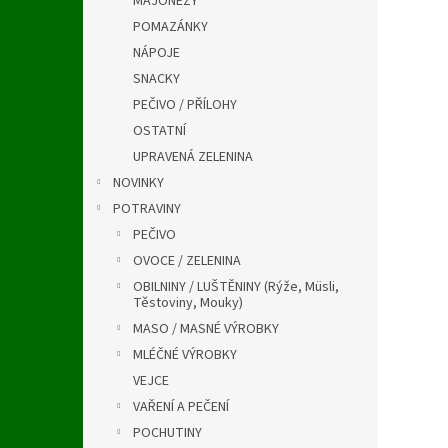
MAJONÉZY
a
n
POMAZÁNKY
e
NÁPOJE
l
SNACKY
PEČIVO / PŘÍLOHY
OSTATNÍ
UPRAVENÁ ZELENINA
NOVINKY
POTRAVINY
PEČIVO
OVOCE / ZELENINA
OBILNINY / LUŠTĚNINY (Rýže, Müsli,
Těstoviny, Mouky)
MASO / MASNÉ VÝROBKY
MLÉČNÉ VÝROBKY
VEJCE
VAŘENÍ A PEČENÍ
POCHUTINY