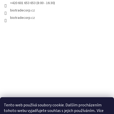
r
+420 601 653 653 (8:00 - 16:30)
v
biotradecorp.cz
k
y
biotradecorp.cz
v
ý
p
i
s
u
Tento web používá soubory cookie. Dalším procházením
tohoto webu vyjadřujete souhlas s jejich používáním.. Více