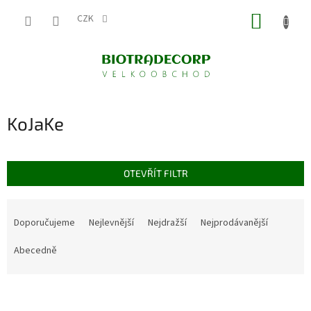
Přejít
NÁKUP
na
CZK
obsah
KOŠÍK
KoJaKe
OTEVŘÍT FILTR
Ř
a
Doporučujeme
Nejlevnější
Nejdražší
Nejprodávanější
z
e
Abecedně
n
í
V
p
ý