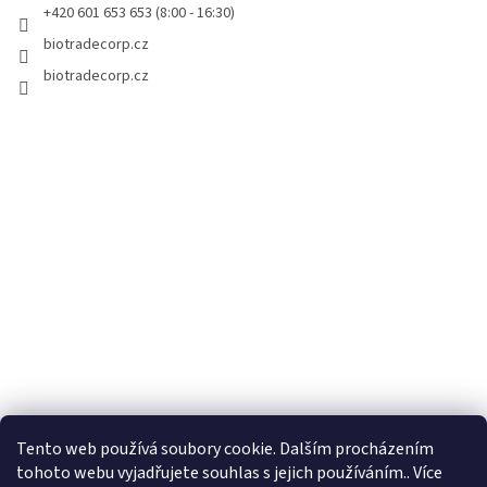
r
+420 601 653 653 (8:00 - 16:30)
v
biotradecorp.cz
k
y
biotradecorp.cz
v
ý
p
i
s
u
Tento web používá soubory cookie. Dalším procházením
tohoto webu vyjadřujete souhlas s jejich používáním.. Více