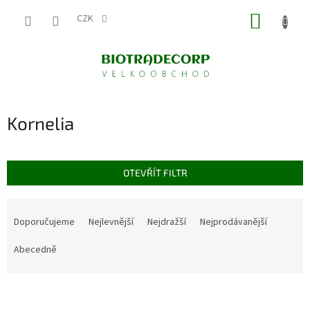
Přejít
NÁKUP
na
CZK
obsah
KOŠÍK
Kornelia
OTEVŘÍT FILTR
Ř
a
Doporučujeme
Nejlevnější
Nejdražší
Nejprodávanější
z
e
Abecedně
n
í
V
p
ý