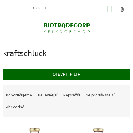
Přejít
NÁKUP
na
CZK
obsah
KOŠÍK
kraftschluck
OTEVŘÍT FILTR
Ř
a
Doporučujeme
Nejlevnější
Nejdražší
Nejprodávanější
z
e
Abecedně
n
í
V
p
ý