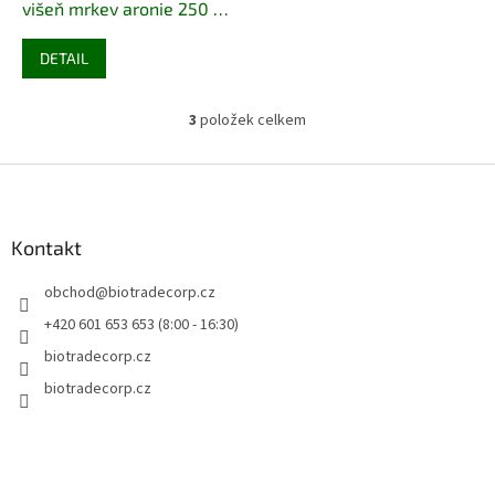
višeň mrkev aronie 250 ml
bio
BIO VEGAN
DETAIL
3
položek celkem
O
v
l
Z
á
á
d
p
a
a
Kontakt
c
t
í
obchod
@
biotradecorp.cz
í
p
r
+420 601 653 653 (8:00 - 16:30)
v
biotradecorp.cz
k
y
biotradecorp.cz
v
ý
p
i
s