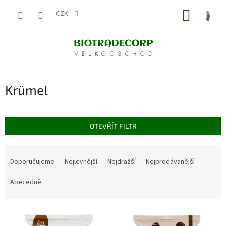
Přejít
NÁKUP
na
CZK
obsah
KOŠÍK
Krümel
OTEVŘÍT FILTR
Ř
a
Doporučujeme
Nejlevnější
Nejdražší
Nejprodávanější
z
e
Abecedně
n
í
V
p
ý