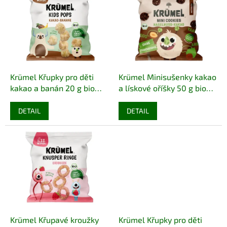
r
p
o
i
d
s
u
p
k
r
t
o
ů
d
Krümel Křupky pro děti
Krümel Minisušenky kakao
u
kakao a banán 20 g bio
a lískové oříšky 50 g bio
k
BIO VEGAN
BIO VEGAN
t
DETAIL
DETAIL
ů
Krümel Křupavé kroužky
Krümel Křupky pro děti