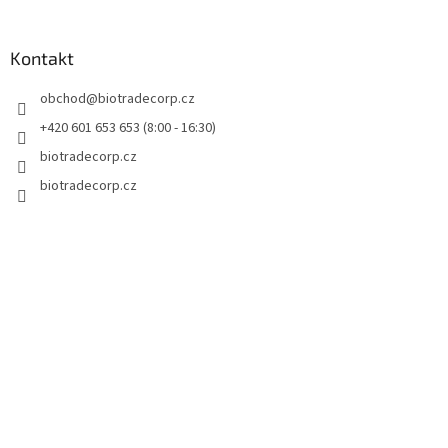
á
á
d
p
a
a
Kontakt
c
t
í
obchod
@
biotradecorp.cz
í
p
r
+420 601 653 653 (8:00 - 16:30)
v
biotradecorp.cz
k
y
biotradecorp.cz
v
ý
p
i
s
u