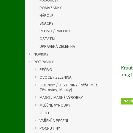
MAJONÉZY
a
V
n
n
POMAZÁNKY
ý
í
e
NÁPOJE
p
p
l
i
r
SNACKY
s
o
PEČIVO / PŘÍLOHY
p
d
OSTATNÍ
r
u
UPRAVENÁ ZELENINA
o
k
NOVINKY
d
t
u
ů
POTRAVINY
Kruut
k
PEČIVO
75 g 
t
OVOCE / ZELENINA
ů
OBILNINY / LUŠTĚNINY (Rýže, Müsli,
Těstoviny, Mouky)
MASO / MASNÉ VÝROBKY
Novi
MLÉČNÉ VÝROBKY
VEJCE
VAŘENÍ A PEČENÍ
POCHUTINY