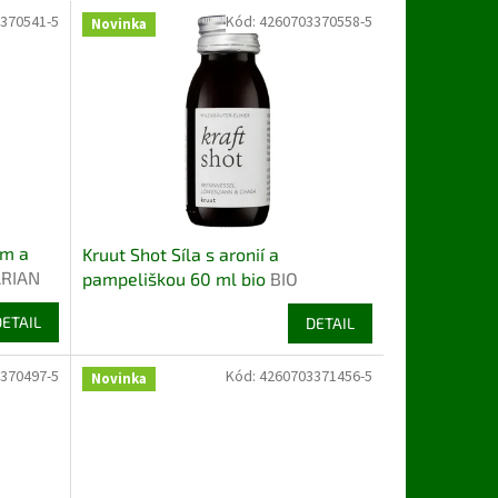
370541-5
Kód:
4260703370558-5
Novinka
em a
Kruut Shot Síla s aronií a
ARIAN
pampeliškou 60 ml bio
BIO
VEGETARIAN BEZLEPEK
DETAIL
DETAIL
370497-5
Kód:
4260703371456-5
Novinka