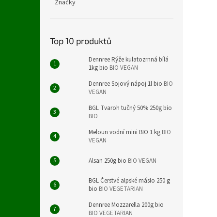
Značky
VEGE
Top 10 produktů
Dennree Rýže kulatozrnná bílá
1kg bio
BIO VEGAN
Dennree Sojový nápoj 1l bio
BIO
VEGAN
BGL Tvaroh tučný 50% 250g bio
BIO
Meloun vodní mini BIO 1 kg
BIO
VEGAN
Alsan 250g bio
BIO VEGAN
BGL Čerstvé alpské máslo 250 g
bio
BIO VEGETARIAN
Dennree Mozzarella 200g bio
BIO VEGETARIAN