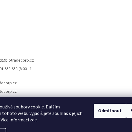
d
@
biotradecorp.cz
1 653 653 (8:00 - 1
decorp.cz
decorp.cz
užívá soubory cookie. Dalším
Odmítnout
tohoto webu vyjadřujete souhlas s jejich
 Více informací
zde
.