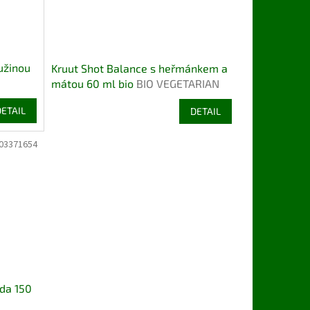
ružinou
Kruut Shot Balance s heřmánkem a
mátou 60 ml bio
BIO VEGETARIAN
BEZLEPEK
DETAIL
DETAIL
03371654
eda 150