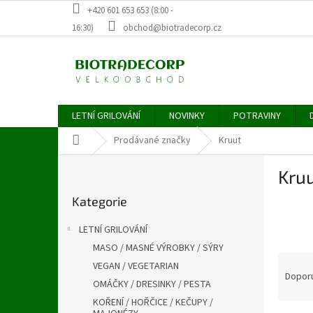
Přejít
+420 601 653 653 (8:00 -
na
16:30)
obchod@biotradecorp.cz
obsah
LETNÍ GRILOVÁNÍ
NOVINKY
POTRAVINY
Domů
Prodávané značky
Kruut
P
Kru
o
Přeskočit
s
Kategorie
kategorie
t
r
LETNÍ GRILOVÁNÍ
a
MASO / MASNÉ VÝROBKY / SÝRY
n
Ř
VEGAN / VEGETARIAN
n
a
Dopor
í
OMÁČKY / DRESINKY / PESTA
z
p
KOŘENÍ / HOŘČICE / KEČUPY /
e