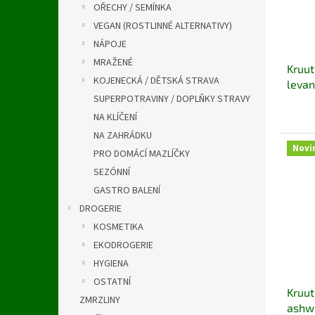
OŘECHY / SEMÍNKA
VEGAN (ROSTLINNÉ ALTERNATIVY)
NÁPOJE
MRAŽENÉ
Kruut
KOJENECKÁ / DĚTSKÁ STRAVA
levan
SUPERPOTRAVINY / DOPLŇKY STRAVY
VEGE
NA KLÍČENÍ
NA ZAHRÁDKU
Novi
PRO DOMÁCÍ MAZLÍČKY
SEZÓNNÍ
GASTRO BALENÍ
DROGERIE
KOSMETIKA
EKODROGERIE
HYGIENA
OSTATNÍ
Kruut
ZMRZLINY
ashw