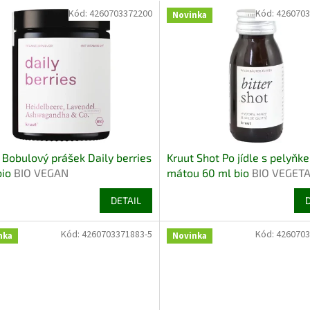
Kód:
4260703372200
Kód:
4260703
Novinka
 Bobulový prášek Daily berries
Kruut Shot Po jídle s pelyňk
bio
BIO VEGAN
mátou 60 ml bio
BIO VEGET
BEZLEPEK
DETAIL
Kód:
4260703371883-5
Kód:
4260703
nka
Novinka