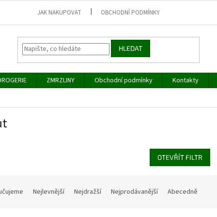
JAK NAKUPOVAT
OBCHODNÍ PODMÍNKY
HLEDAT
DROGERIE
ZMRZLINY
Obchodní podmínky
Kontakty
ut
OTEVŘÍT FILTR
učujeme
Nejlevnější
Nejdražší
Nejprodávanější
Abecedně