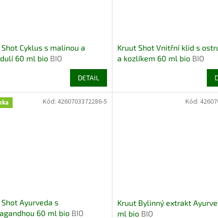
 Shot Cyklus s malinou a
Kruut Shot Vnitřní klid s ost
dulí 60 ml bio
BIO
a kozlíkem 60 ml bio
BIO
TARIAN BEZLEPEK
VEGETARIAN
DETAIL
Kód:
4260703372286-5
Kód:
42607
nka
 Shot Ayurveda s
Kruut Bylinný extrakt Ayurv
agandhou 60 ml bio
BIO
ml bio
BIO