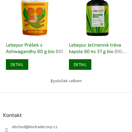
r
p
o
i
d
s
u
p
k
r
t
o
ů
d
Lebepur Prášek z
Lebepur Ječmenná tráva
u
Ashwagandhy 80 g bio
BIO
kapsle 60 ks 37 g bio
BIO
k
VEGAN
t
DETAIL
DETAIL
ů
2
položek celkem
O
v
l
Z
á
á
d
p
a
a
Kontakt
c
t
í
obchod
@
biotradecorp.cz
í
p