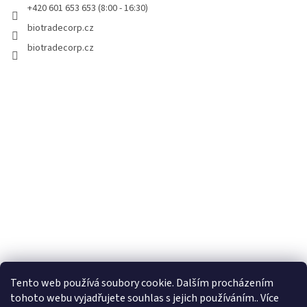
r
+420 601 653 653 (8:00 - 16:30)
v
biotradecorp.cz
k
y
biotradecorp.cz
v
ý
p
i
s
u
Tento web používá soubory cookie. Dalším procházením
tohoto webu vyjadřujete souhlas s jejich používáním.. Více