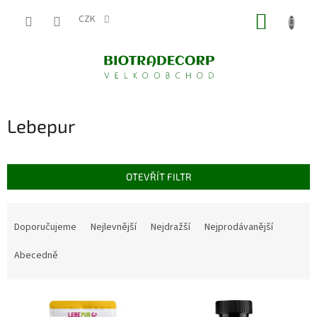
Přejít
NÁKUP
na
CZK
obsah
KOŠÍK
Lebepur
OTEVŘÍT FILTR
Ř
a
Doporučujeme
Nejlevnější
Nejdražší
Nejprodávanější
z
e
Abecedně
n
í
V
p
ý