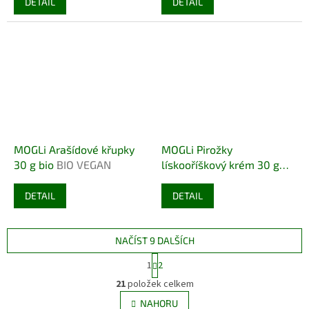
DETAIL
DETAIL
MOGLi Arašídové křupky
MOGLi Pirožky
30 g bio
BIO VEGAN
lískooříškový krém 30 g
bio
BIO
DETAIL
DETAIL
NAČÍST 9 DALŠÍCH
S
1
2
t
O
r
21
položek celkem
v
á
l
NAHORU
n