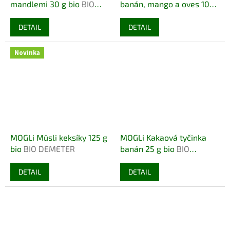
mandlemi 30 g bio
BIO
banán, mango a oves 100
BEZLEPEK
g bio
BIO VEGAN DEMETER
DETAIL
DETAIL
Novinka
MOGLi Müsli keksíky 125 g
MOGLi Kakaová tyčinka
bio
BIO DEMETER
banán 25 g bio
BIO
VEGETARIAN
DETAIL
DETAIL