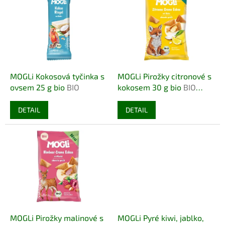
r
p
o
i
d
s
u
p
k
r
t
o
ů
d
MOGLi Kokosová tyčinka s
MOGLi Pirožky citronové s
u
ovsem 25 g bio
BIO
kokosem 30 g bio
BIO
k
BEZLEPEK
t
DETAIL
DETAIL
ů
MOGLi Pirožky malinové s
MOGLi Pyré kiwi, jablko,