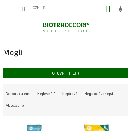
Přejít
NÁKUP
na
CZK
obsah
KOŠÍK
Mogli
OTEVŘÍT FILTR
Ř
a
Doporučujeme
Nejlevnější
Nejdražší
Nejprodávanější
z
e
Abecedně
n
í
V
p
ý