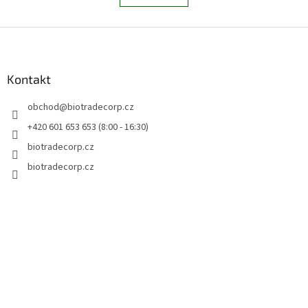
á
k
d
o
v
Z
a
á
c
á
n
í
p
í
p
a
Kontakt
r
t
v
obchod
@
biotradecorp.cz
í
k
y
+420 601 653 653 (8:00 - 16:30)
v
biotradecorp.cz
ý
p
biotradecorp.cz
i
s
u