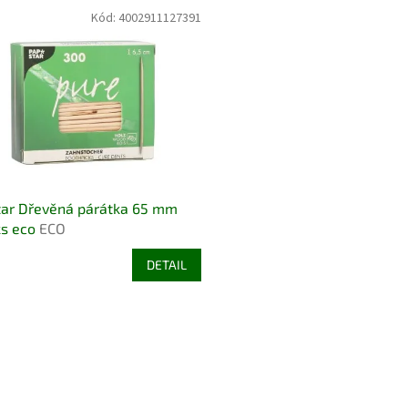
Kód:
4002911127391
tar Dřevěná párátka 65 mm
ks eco
ECO
DETAIL
O
v
l
á
d
a