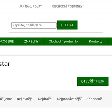
JAK NAKUPOVAT
OBCHODNÍ PODMÍNKY
HLEDAT
DROGERIE
ZMRZLINY
Obchodní podmínky
Kontakty
star
OTEVŘÍT FILTR
učujeme
Nejlevnější
Nejdražší
Nejprodávanější
Abecedně