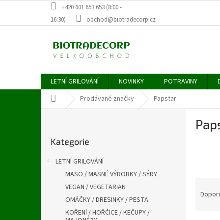
Přejít
+420 601 653 653 (8:00 -
na
16:30)
obchod@biotradecorp.cz
obsah
LETNÍ GRILOVÁNÍ
NOVINKY
POTRAVINY
Domů
Prodávané značky
Papstar
P
Pap
o
Přeskočit
s
Kategorie
kategorie
t
r
LETNÍ GRILOVÁNÍ
a
MASO / MASNÉ VÝROBKY / SÝRY
n
Ř
VEGAN / VEGETARIAN
n
a
Dopor
í
OMÁČKY / DRESINKY / PESTA
z
p
KOŘENÍ / HOŘČICE / KEČUPY /
e