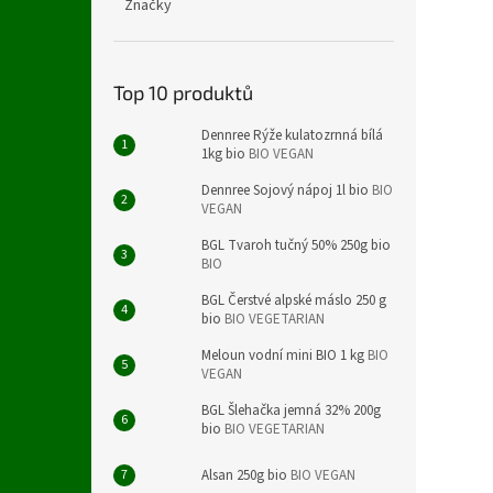
Značky
Top 10 produktů
Dennree Rýže kulatozrnná bílá
1kg bio
BIO VEGAN
Dennree Sojový nápoj 1l bio
BIO
VEGAN
BGL Tvaroh tučný 50% 250g bio
BIO
BGL Čerstvé alpské máslo 250 g
bio
BIO VEGETARIAN
Meloun vodní mini BIO 1 kg
BIO
VEGAN
BGL Šlehačka jemná 32% 200g
bio
BIO VEGETARIAN
Alsan 250g bio
BIO VEGAN