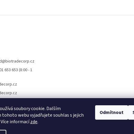
d
@
biotradecorp.cz
1 653 653 (8:00 - 1
decorp.cz
decorp.cz
užívá soubory cookie. Dalším
Odmítnout
tohoto webu vyjadřujete souhlas s jejich
 Více informací
zde
.