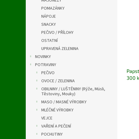
MAJONÉZY
a
V
n
n
POMAZÁNKY
ý
í
e
NÁPOJE
p
p
l
i
r
SNACKY
s
o
PEČIVO / PŘÍLOHY
p
d
OSTATNÍ
r
u
UPRAVENÁ ZELENINA
o
k
NOVINKY
d
t
u
ů
POTRAVINY
Paps
k
PEČIVO
300 
t
OVOCE / ZELENINA
ů
OBILNINY / LUŠTĚNINY (Rýže, Müsli,
Těstoviny, Mouky)
MASO / MASNÉ VÝROBKY
MLÉČNÉ VÝROBKY
VEJCE
VAŘENÍ A PEČENÍ
POCHUTINY