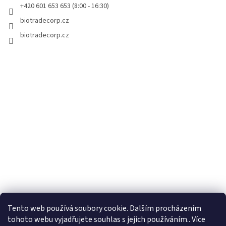
r
+420 601 653 653 (8:00 - 16:30)
v
biotradecorp.cz
k
y
biotradecorp.cz
v
ý
p
i
s
u
Tento web používá soubory cookie. Dalším procházením
tohoto webu vyjadřujete souhlas s jejich používáním.. Více