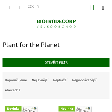
Přejít
NÁKUP
na
CZK
obsah
KOŠÍK
Plant for the Planet
OTEVŘÍT FILTR
Ř
a
Doporučujeme
Nejlevnější
Nejdražší
Nejprodávanější
z
e
Abecedně
n
í
V
p
Novinka
Novinka
ý