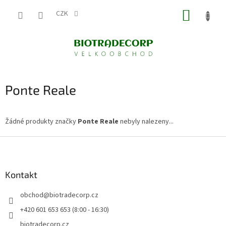
Přejít
NÁKUP
na
CZK
obsah
KOŠÍK
Ponte Reale
Žádné produkty značky
Ponte Reale
nebyly nalezeny...
Z
á
p
a
Kontakt
t
obchod
@
biotradecorp.cz
í
+420 601 653 653 (8:00 - 16:30)
biotradecorp.cz